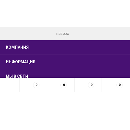
наверх
КОМПАНИЯ
ИНФОРМАЦИЯ
МЫ В СЕТИ
0
0
0
0
КОНТАКТЫ
© 2026 LUXSMARKET
Создание сайта
,
продвижение сайта
:
Студия
разработчиков "AG group"
.