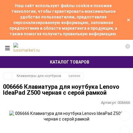
Наш сайт использует файлы cookie и похожие
технологии, чтобы гарантировать максимальное
удобство пользователям, предоставляя
персонализированную информацию, запоминая
предпочтения в области маркетинга и продукции, а
также помогая получить правильную информацию.
0
КАТАЛОГ ТОВАРОВ
Клавиатуры для ноутбуков
Lenovo
006666 Клавиатура для ноутбука Lenovo
IdeaPad Z500 черная с серой рамкой
Артикул:
006666
Добав
в
избра
Добав