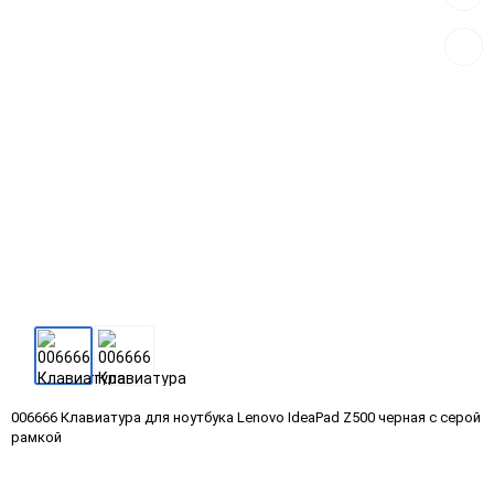
к
сравн
006666 Клавиатура для ноутбука Lenovo IdeaPad Z500 черная с серой
рамкой