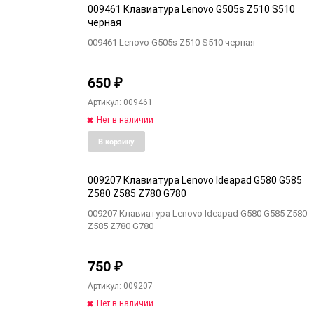
009461 Клавиатура Lenovo G505s Z510 S510
черная
009461 Lenovo G505s Z510 S510 черная
650
₽
Артикул: 009461
Нет в наличии
Добавить
Добави
В корзину
в
к
избранное
сравне
009207 Клавиатура Lenovo Ideapad G580 G585
Z580 Z585 Z780 G780
009207 Клавиатура Lenovo Ideapad G580 G585 Z580
Z585 Z780 G780
750
₽
Артикул: 009207
Нет в наличии