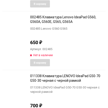
Добавить
Добави
В корзину
в
к
избранное
сравне
002485 Клавиатура Lenovo IdeaPad G560,
G560A, G560E, G565, G565A
002485 Lenovo G560 G565
650
₽
Артикул: 002485
Нет в наличии
Добавить
Добави
В корзину
в
к
избранное
сравне
011338 Клавиатура LENOVO IdeaPad G50-70
G50-30 черная с черной рамкой
011338 LENOVO IdeaPad G50-70 G50-30 черная с
черной рамкой
700
₽