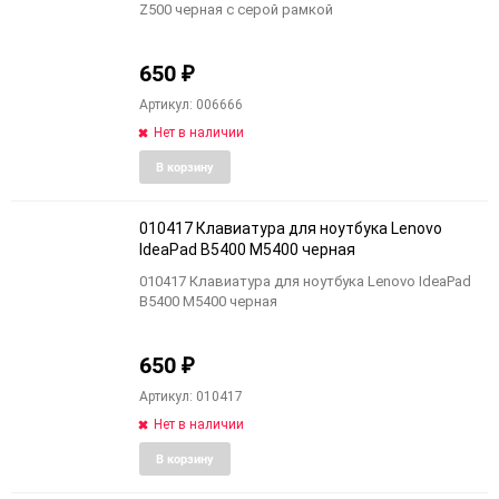
Z500 черная с серой рамкой
650
₽
Артикул: 006666
Нет в наличии
Добавить
Добави
В корзину
в
к
избранное
сравне
010417 Клавиатура для ноутбука Lenovo
IdeaPad B5400 M5400 черная
010417 Клавиатура для ноутбука Lenovo IdeaPad
B5400 M5400 черная
650
₽
Артикул: 010417
Нет в наличии
Добавить
Добави
В корзину
в
к