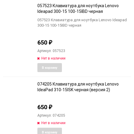
избранное
сравне
057523 Клавиатура для ноутбука Lenovo
Ideapad 300-15 100-15IBD черная
057523 Клавиатура для ноутбука Lenovo Ideapad
300-15 100-15IBD черная
650
₽
Артикул: 057523
Нет в наличии
Добавить
Добави
В корзину
в
к
избранное
сравне
074205 Клавиатура для ноутбука Lenovo
IdeaPad 310-15ISK черная (версия 2)
650
₽
Артикул: 074205
Нет в наличии
Добавить
Добави
В корзину