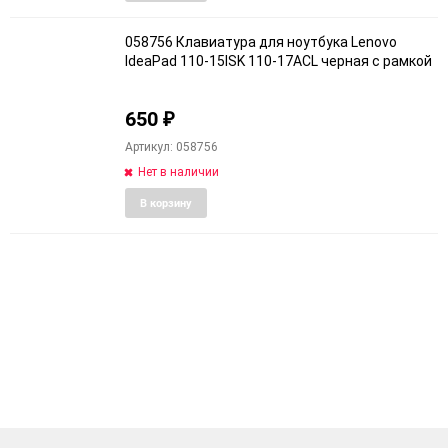
в
к
избранное
сравне
058756 Клавиатура для ноутбука Lenovo
IdeaPad 110-15ISK 110-17ACL черная с рамкой
650
₽
Артикул: 058756
Нет в наличии
Добавить
Добави
В корзину
в
к
избранное
сравне