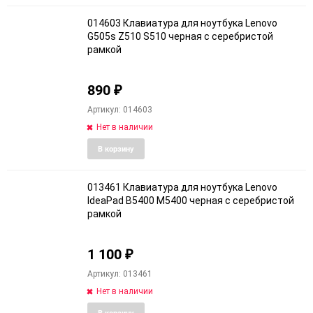
избранное
сравне
014603 Клавиатура для ноутбука Lenovo
G505s Z510 S510 черная c серебристой
рамкой
890
₽
Артикул: 014603
Нет в наличии
Добавить
Добави
В корзину
в
к
избранное
сравне
013461 Клавиатура для ноутбука Lenovo
IdeaPad B5400 M5400 черная с серебристой
рамкой
1 100
₽
Артикул: 013461
Нет в наличии
Добавить
Добави
В корзину