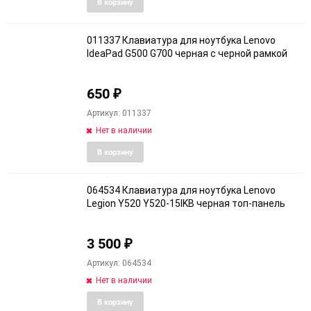
Добавить
Добави
В корзину
в
к
избранное
сравне
011337 Клавиатура для ноутбука Lenovo
IdeaPad G500 G700 черная с черной рамкой
650
₽
Артикул: 011337
Нет в наличии
Добавить
Добави
В корзину
в
к
избранное
сравне
064534 Клавиатура для ноутбука Lenovo
Legion Y520 Y520-15IKB черная топ-панель
3 500
₽
Артикул: 064534
Нет в наличии
Добавить
Добави
В корзину