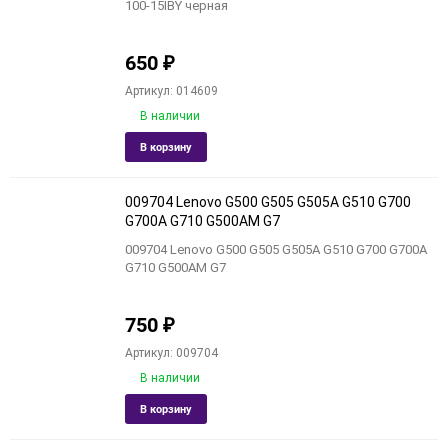
100-15IBY черная
90
650
₽
150
Артикул: 014609
В наличии
Добавить
Добави
В корзину
в
к
избранное
сравне
009704 Lenovo G500 G505 G505A G510 G700
G700A G710 G500AM G7
009704 Lenovo G500 G505 G505A G510 G700 G700A
G710 G500AM G7
750
₽
Артикул: 009704
В наличии
Добавить
Добави
В корзину
в
к
избранное
сравне