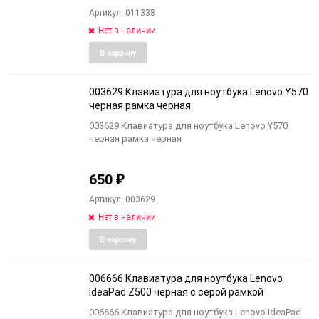
Артикул: 011338
Нет в наличии
Добавить
Добави
В корзину
в
к
избранное
сравне
003629 Клавиатура для ноутбука Lenovo Y570
черная рамка черная
003629 Клавиатура для ноутбука Lenovo Y570
черная рамка черная
650
₽
Артикул: 003629
Нет в наличии
Добавить
Добави
В корзину
в
к
избранное
сравне
006666 Клавиатура для ноутбука Lenovo
IdeaPad Z500 черная с серой рамкой
006666 Клавиатура для ноутбука Lenovo IdeaPad