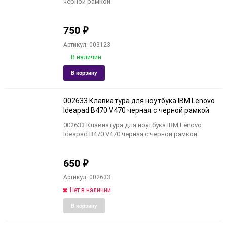
черной рамкой
750
₽
Артикул: 003123
В наличии
Добавить
Добави
В корзину
в
к
избранное
сравне
002633 Клавиатура для ноутбука IBM Lenovo
Ideapad B470 V470 черная с черной рамкой
002633 Клавиатура для ноутбука IBM Lenovo
Ideapad B470 V470 черная с черной рамкой
650
₽
Артикул: 002633
Нет в наличии
Добавить
Добави
В корзину
в
к
избранное
сравне