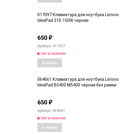
в
к
избранное
сравне
017097 Клавиатура для ноутбука Lenovo
IdeaPad 310-15ISK черная
650
₽
Артикул: 017097
Нет в наличии
Добавить
Добави
В корзину
в
к
избранное
сравне
064661 Клавиатура для ноутбука Lenovo
IdeaPad B5400 M5400 черная без рамки
650
₽
Артикул: 064661
Нет в наличии
Добавить
Добави
В корзину
в
к