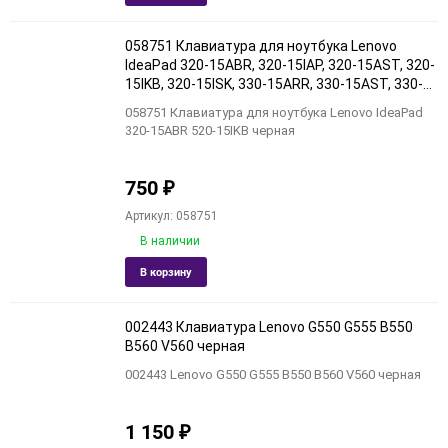
в
к
избранное
сравне
058751 Клавиатура для ноутбука Lenovo
IdeaPad 320-15ABR, 320-15IAP, 320-15AST, 320-
15IKB, 320-15ISK, 330-15ARR, 330-15AST, 330-
15IKB, 330-15ICH, 330-15ICN, 330-15IGM, 330-
058751 Клавиатура для ноутбука Lenovo IdeaPad
15IKB, 330-17AST, 330-17IKB, 520-15, 520-15IKB,
320-15ABR 520-15IKB черная
720-15IKB, серая без рамки, гор. Ent
750
₽
Артикул: 058751
В наличии
Добавить
Добави
В корзину
в
к
избранное
сравне
002443 Клавиатура Lenovo G550 G555 B550
B560 V560 черная
002443 Lenovo G550 G555 B550 B560 V560 черная
1 150
₽