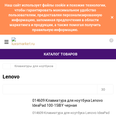
Наш сайт использует файлы cookie и похожие технологии,
чтобы гарантировать максимальное удобство
пользователям, предоставляя персонализированную
информацию, запоминая предпочтения в области
маркетинга и продукции, а также помогая получить
правильную информацию.
0
КАТАЛОГ ТОВАРОВ
Клавиатуры для ноутбуков
Lenovo
Плитка
Подробно
Компактно
30
014609 Клавиатура для ноутбука Lenovo
30
IdeaPad 100-15IBY черная
014609 Клавиатура для ноутбука Lenovo IdeaPad
60