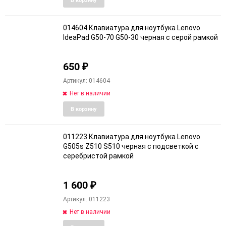
в
к
избранное
сравне
014604 Клавиатура для ноутбука Lenovo
IdeaPad G50-70 G50-30 черная с серой рамкой
650
₽
Артикул: 014604
Нет в наличии
Добавить
Добави
В корзину
в
к
избранное
сравне
011223 Клавиатура для ноутбука Lenovo
G505s Z510 S510 черная с подсветкой c
серебристой рамкой
1 600
₽
Артикул: 011223
Нет в наличии