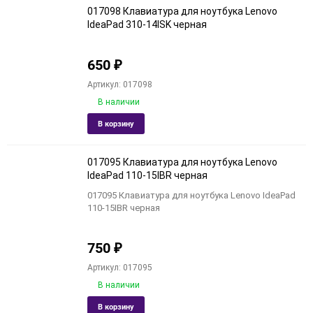
017098 Клавиатура для ноутбука Lenovo
IdeaPad 310-14ISK черная
650
₽
Артикул: 017098
В наличии
Добавить
Добави
В корзину
в
к
избранное
сравне
017095 Клавиатура для ноутбука Lenovo
IdeaPad 110-15IBR черная
017095 Клавиатура для ноутбука Lenovo IdeaPad
110-15IBR черная
750
₽
Артикул: 017095
В наличии
Добавить
Добави
В корзину