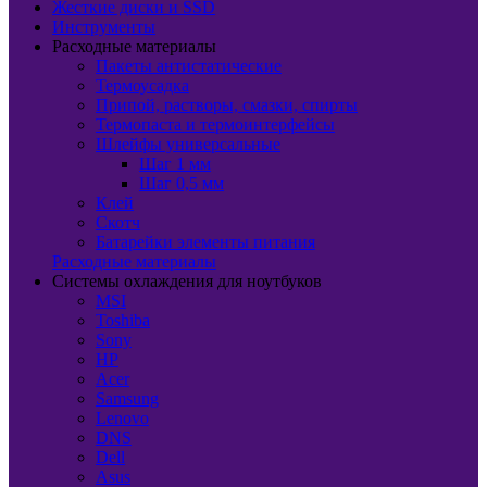
Жесткие диски и SSD
Инструменты
Расходные материалы
Пакеты антистатические
Термоусадка
Припой, растворы, смазки, спирты
Термопаста и термоинтерфейсы
Шлейфы универсальные
Шаг 1 мм
Шаг 0,5 мм
Клей
Скотч
Батарейки элементы питания
Расходные материалы
Системы охлаждения для ноутбуков
MSI
Toshiba
Sony
HP
Acer
Samsung
Lenovo
DNS
Dell
Asus