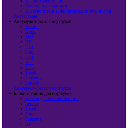
Клавиатуры, мыши
Кабели, переходники
Электропитание, фильтры удлинители и т.д
Аксессуары
Аккумуляторы для ноутбуков
Xiaomi
Apple
MSI
HP
Dell
Sony
DNS
Asus
Acer
Toshiba
Samsung
Lenovo
Аккумуляторы для ноутбуков
Блоки питания для ноутбуков
Кабеля для блоков питания
Lenovo
Toshiba
Sony
Samsung
HP