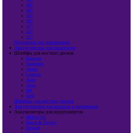
40"
49"
55"
50"
47"
43"
32"
Подсветка для телевизоров
Аккумуляторы для пылесосов
Шлейфы для жестких дисков
Huawei
Samsung
Apple
Lenovo
Acer
Asus
HP
Dell
Шлейфы для жестких дисков
Аккумуляторы для колонок и наушников
Аккумуляторы для шуруповертов
HITACHI
Black & Decker
Dewalt