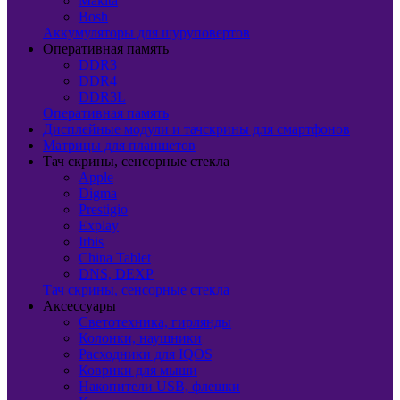
Makita
Bosh
Аккумуляторы для шуруповертов
Оперативная память
DDR3
DDR4
DDR3L
Оперативная память
Дисплейные модули и тачскрины для смартфонов
Матрицы для планшетов
Тач скрины, сенсорные стекла
Apple
Digma
Prestigio
Explay
Irbis
China Tablet
DNS, DEXP
Тач скрины, сенсорные стекла
Аксессуары
Светотехника, гирлянды
Колонки, наушники
Расходники для IQOS
Коврики для мыши
Накопители USB, флешки