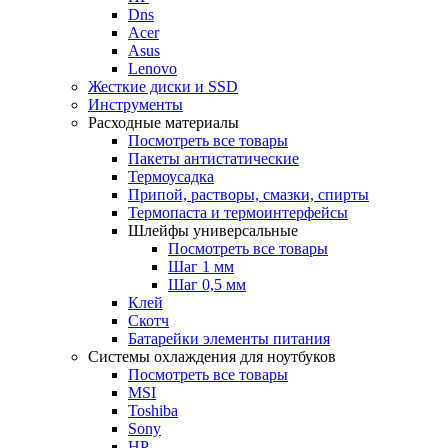
Dns
Acer
Asus
Lenovo
Жесткие диски и SSD
Инструменты
Расходные материалы
Посмотреть все товары
Пакеты антистатические
Термоусадка
Припой, растворы, смазки, спирты
Термопаста и термоинтерфейсы
Шлейфы универсальные
Посмотреть все товары
Шаг 1 мм
Шаг 0,5 мм
Клей
Скотч
Батарейки элементы питания
Системы охлаждения для ноутбуков
Посмотреть все товары
MSI
Toshiba
Sony
HP