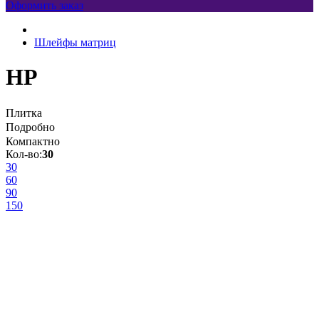
Оформить заказ
Шлейфы матриц
HP
Плитка
Подробно
Компактно
Кол-во:
30
30
60
90
150