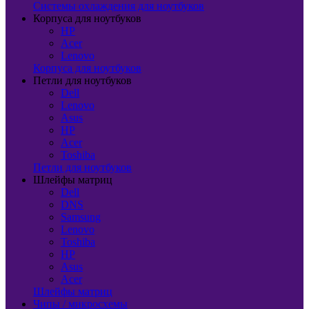
Системы охлаждения для ноутбуков
Корпуса для ноутбуков
HP
Acer
Lenovo
Корпуса для ноутбуков
Петли для ноутбуков
Dell
Lenovo
Asus
HP
Acer
Toshiba
Петли для ноутбуков
Шлейфы матриц
Dell
DNS
Samsung
Lenovo
Toshiba
HP
Asus
Acer
Шлейфы матриц
Чипы / микросхемы