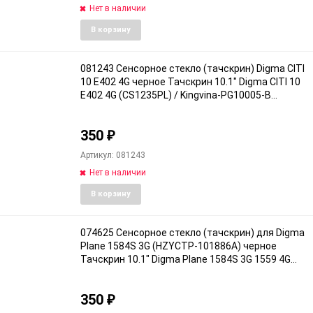
Нет в наличии
Добавить
Доба
В корзину
в
к
избранное
срав
081243 Сенсорное стекло (тачскрин) Digma CITI
10 E402 4G черное Тачскрин 10.1" Digma CITI 10
E402 4G (CS1235PL) / Kingvina-PG10005-B
Kingvina-PG10005-B Digma CITI 10 E402 4G
(CS1235PL)
350
₽
Артикул: 081243
Нет в наличии
Добавить
Доба
В корзину
в
к
избранное
срав
074625 Сенсорное стекло (тачскрин) для Digma
Plane 1584S 3G (HZYCTP-101886A) черное
Тачскрин 10.1" Digma Plane 1584S 3G 1559 4G
1715T Digma Optima 1100 / HZYCTP-101886A
Digma Plane 1584S 3G PS1201PG HZYCTP-
350
101886A XC-PG101
₽