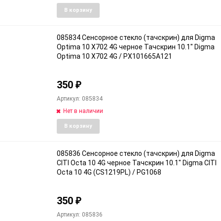
Добавить
Доба
В корзину
в
к
избранное
срав
085834 Сенсорное стекло (тачскрин) для Digma
Optima 10 X702 4G черное Тачскрин 10.1" Digma
Optima 10 X702 4G / PX101665A121
350
₽
Артикул: 085834
Нет в наличии
Добавить
Доба
В корзину
в
к
избранное
срав
085836 Сенсорное стекло (тачскрин) для Digma
CITI Octa 10 4G черное Тачскрин 10.1" Digma CITI
Octa 10 4G (CS1219PL) / PG1068
350
₽
Артикул: 085836