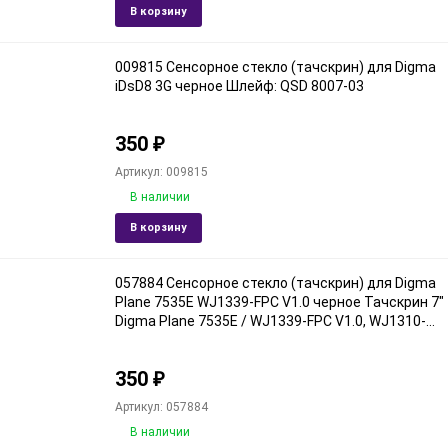
Добавить
Доба
В корзину
в
к
избранное
срав
009815 Сенсорное стекло (тачскрин) для Digma
iDsD8 3G черное Шлейф: QSD 8007-03
350
₽
Артикул: 009815
В наличии
Добавить
Доба
В корзину
в
к
избранное
срав
057884 Сенсорное стекло (тачскрин) для Digma
Plane 7535E WJ1339-FPC V1.0 черное Тачскрин 7"
Digma Plane 7535E / WJ1339-FPC V1.0, WJ1310-
FPC V1.0 (189*107) Черный
350
₽
Артикул: 057884
В наличии