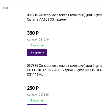
150
081210 Сенсорное стекло (тачскрин) для Digma
Optima 7 A101 3G черное
350
₽
Артикул: 081210
В наличии
Добавить
Доба
В корзину
в
к
избранное
срав
057885 Сенсорное стекло (тачскрин) для Digma
CITI 1510 DP101226-F1 черное Digma CITI 1510 4G
CS1116ML
250
₽
Артикул: 057885
В наличии