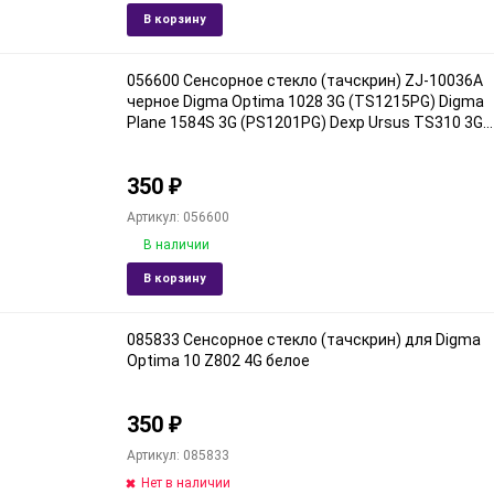
Добавить
Доба
В корзину
в
к
избранное
срав
056600 Сенсорное стекло (тачскрин) ZJ-10036A
черное Digma Optima 1028 3G (TS1215PG) Digma
Plane 1584S 3G (PS1201PG) Dexp Ursus TS310 3G
Ginzzu GT-1045 3G Ginzzu GT-1035 3G Digma Plane
1559 4G FinePower A3 3G Irbis TZ174E
350
₽
Артикул: 056600
В наличии
Добавить
Доба
В корзину
в
к
избранное
срав
085833 Сенсорное стекло (тачскрин) для Digma
Optima 10 Z802 4G белое
350
₽
Артикул: 085833
Нет в наличии