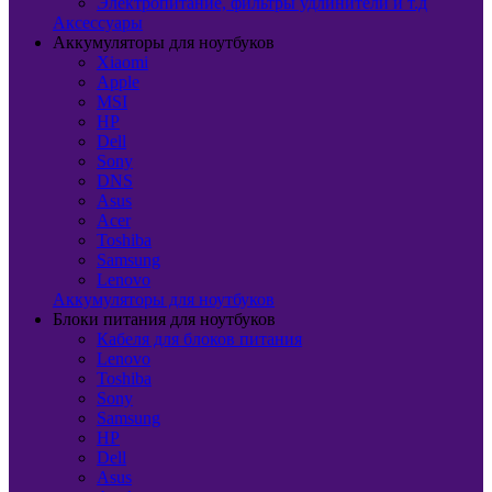
Электропитание, фильтры удлинители и т.д
Аксессуары
Аккумуляторы для ноутбуков
Xiaomi
Apple
MSI
HP
Dell
Sony
DNS
Asus
Acer
Toshiba
Samsung
Lenovo
Аккумуляторы для ноутбуков
Блоки питания для ноутбуков
Кабеля для блоков питания
Lenovo
Toshiba
Sony
Samsung
HP
Dell
Asus