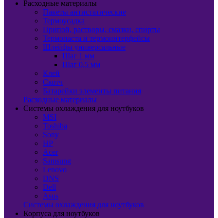
Расходные материалы
Пакеты антистатические
Термоусадка
Припой, растворы, смазки, спирты
Термопаста и термоинтерфейсы
Шлейфы универсальные
Шаг 1 мм
Шаг 0,5 мм
Клей
Скотч
Батарейки элементы питания
Расходные материалы
Системы охлаждения для ноутбуков
MSI
Toshiba
Sony
HP
Acer
Samsung
Lenovo
DNS
Dell
Asus
Системы охлаждения для ноутбуков
Корпуса для ноутбуков