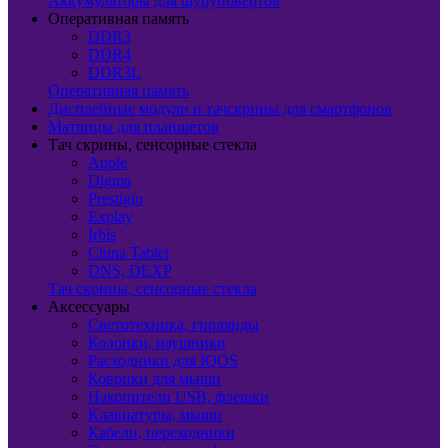
Аккумуляторы для шуруповертов
Оперативная память
DDR3
DDR4
DDR3L
Оперативная память
Дисплейные модули и тачскрины для смартфонов
Матрицы для планшетов
Тач скрины, сенсорные стекла
Apple
Digma
Prestigio
Explay
Irbis
China Tablet
DNS, DEXP
Тач скрины, сенсорные стекла
Аксессуары
Светотехника, гирлянды
Колонки, наушники
Расходники для IQOS
Коврики для мыши
Накопители USB, флешки
Клавиатуры, мыши
Кабели, переходники