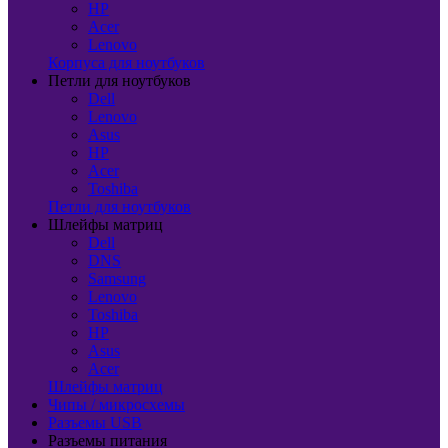
HP
Acer
Lenovo
Корпуса для ноутбуков
Петли для ноутбуков
Dell
Lenovo
Asus
HP
Acer
Toshiba
Петли для ноутбуков
Шлейфы матриц
Dell
DNS
Samsung
Lenovo
Toshiba
HP
Asus
Acer
Шлейфы матриц
Чипы / микросхемы
Разъемы USB
Разъемы питания