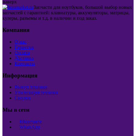
наверх
Запчасти для ноутбуков, большой выбор новых
запчастей с гарантией: клавиатуры, аккумуляторы, матрицы,
кулеры, разъемы и т.д. в наличии и под заказ.
Компания
О нас
Гарантия
Оплата
Доставка
Контакты
Информация
Выкуп техники
Утилизация техники
Скидки
Мы в сети
ВКонтакте
WhatsApp