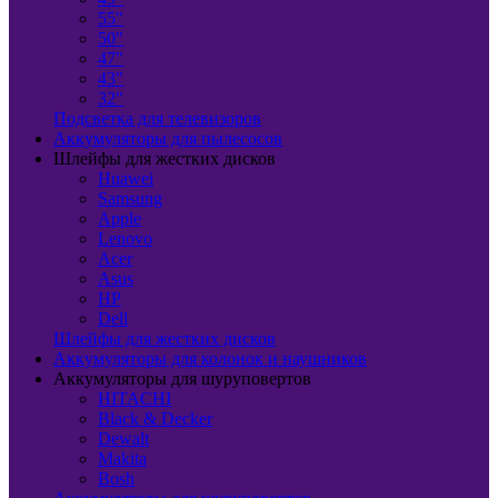
55"
50"
47"
43"
32"
Подсветка для телевизоров
Аккумуляторы для пылесосов
Шлейфы для жестких дисков
Huawei
Samsung
Apple
Lenovo
Acer
Asus
HP
Dell
Шлейфы для жестких дисков
Аккумуляторы для колонок и наушников
Аккумуляторы для шуруповертов
HITACHI
Black & Decker
Dewalt
Makita
Bosh