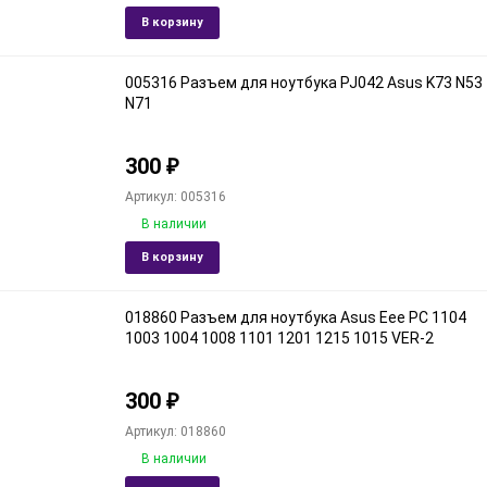
Добавить
Доба
В корзину
в
к
избранное
срав
005316 Разъем для ноутбука PJ042 Asus K73 N53
N71
300
₽
Артикул: 005316
В наличии
Добавить
Доба
В корзину
в
к
избранное
срав
018860 Разъем для ноутбука Asus Eee PC 1104
1003 1004 1008 1101 1201 1215 1015 VER-2
300
₽
Артикул: 018860
В наличии