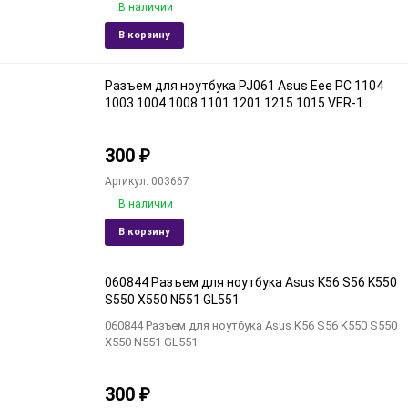
В наличии
Добавить
Доба
В корзину
в
к
избранное
срав
Разъем для ноутбука PJ061 Asus Eee PC 1104
1003 1004 1008 1101 1201 1215 1015 VER-1
300
₽
Артикул: 003667
В наличии
Добавить
Доба
В корзину
в
к
избранное
срав
060844 Разъем для ноутбука Asus K56 S56 K550
S550 X550 N551 GL551
060844 Разъем для ноутбука Asus K56 S56 K550 S550
X550 N551 GL551
300
₽