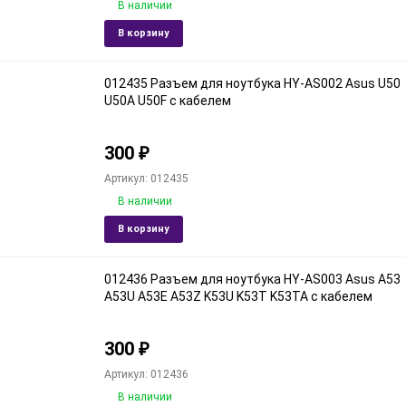
В наличии
Добавить
Доба
В корзину
в
к
избранное
срав
012435 Разъем для ноутбука HY-AS002 Asus U50
U50A U50F с кабелем
300
₽
Артикул: 012435
В наличии
Добавить
Доба
В корзину
в
к
избранное
срав
012436 Разъем для ноутбука HY-AS003 Asus A53
A53U A53E A53Z K53U K53T K53TA с кабелем
300
₽
Артикул: 012436
В наличии