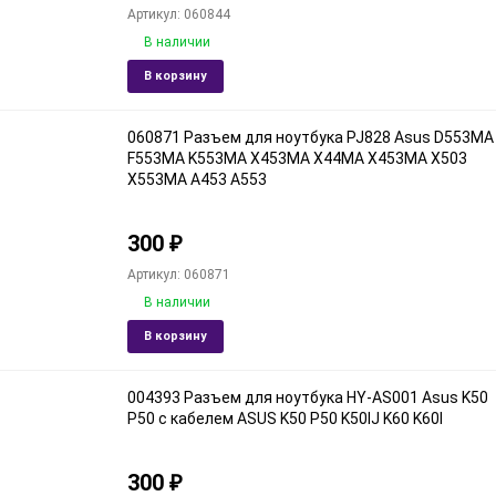
Артикул: 060844
В наличии
Добавить
Доба
В корзину
в
к
избранное
срав
060871 Разъем для ноутбука PJ828 Asus D553MA
F553MA K553MA X453MA X44MA X453MA X503
X553MA A453 A553
300
₽
Артикул: 060871
В наличии
Добавить
Доба
В корзину
в
к
избранное
срав
004393 Разъем для ноутбука HY-AS001 Asus K50
P50 с кабелем ASUS K50 P50 K50IJ K60 K60I
300
₽