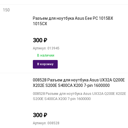
150
Разъем для ноутбука Asus Eee PC 1015BX
1015CX
300
₽
Артикул: 013945
В наличии
Добавить
Доба
В корзину
в
к
избранное
срав
008528 Разъем для ноутбука Asus UX32A Q200E
X202E S200E S400CA X200 7-pin 1600000
008528 Разъем для ноутбука Asus UX32A Q200E X202E
S200E S400CA X200 7-pin 1600000
300
₽
Артикул: 008528