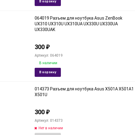
Добавить
Доба
В корзину
в
к
избранное
срав
064019 Разъем для ноутбука Asus ZenBook
UX310 UX310U UX310UA UX330U UX330UA
UX330UAK
300
₽
Артикул: 064019
В наличии
Добавить
Доба
В корзину
в
к
избранное
срав
014373 Разъем для ноутбука Asus X501A X501A1
X501U
300
₽
Артикул: 014373
Нет в наличии