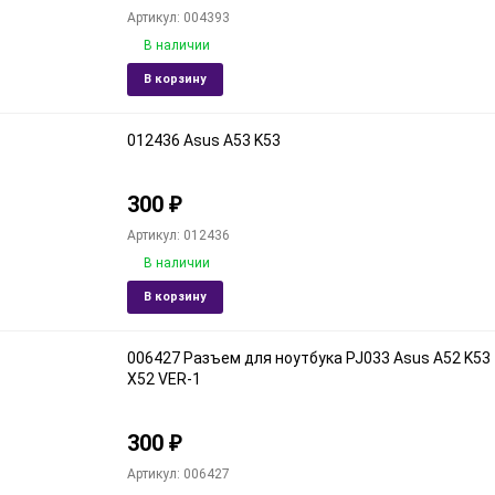
Артикул: 004393
В наличии
Добавить
Доба
В корзину
в
к
избранное
срав
012436 Asus A53 K53
300
₽
Артикул: 012436
В наличии
Добавить
Доба
В корзину
в
к
избранное
срав
006427 Разъем для ноутбука PJ033 Asus A52 K53
X52 VER-1
300
₽
Артикул: 006427