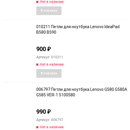
Нет в наличии
Добавить
Добави
В корзину
в
к
избранное
сравне
010211 Петли для ноутбука Lenovo IdeaPad
B580 B590
900
₽
Артикул: 010211
Нет в наличии
Добавить
Добави
В корзину
в
к
избранное
сравне
006797 Петли для ноутбука Lenovo G580 G580A
G585 VER-1 5100580
990
₽
Артикул: 006797
Нет в наличии