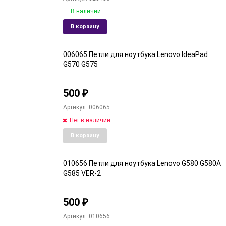
В наличии
Добавить
Добави
В корзину
в
к
избранное
сравне
006065 Петли для ноутбука Lenovo IdeaPad
G570 G575
500
₽
Артикул: 006065
Нет в наличии
Добавить
Добави
В корзину
в
к
избранное
сравне
010656 Петли для ноутбука Lenovo G580 G580A
G585 VER-2
500
₽
Артикул: 010656