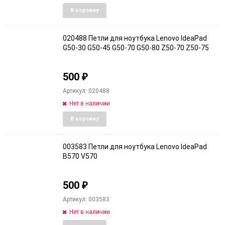
Добавить
Добави
В корзину
в
к
избранное
сравне
020488 Петли для ноутбука Lenovo IdeaPad
G50-30 G50-45 G50-70 G50-80 Z50-70 Z50-75
500
₽
Артикул: 020488
Нет в наличии
Добавить
Добави
В корзину
в
к
избранное
сравне
003583 Петли для ноутбука Lenovo IdeaPad
B570 V570
500
₽
Артикул: 003583
Нет в наличии