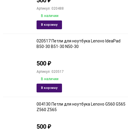
500
₽
Артикул: 020488
В наличии
Добавить
Добави
В корзину
в
к
избранное
сравне
020517 Петли для ноутбука Lenovo IdeaPad
B50-30 B51-30 N50-30
500
₽
Артикул: 020517
В наличии
Добавить
Добави
В корзину
в
к
избранное
сравне
004130 Петли для ноутбука Lenovo G560 G565
Z560 Z565
500
₽