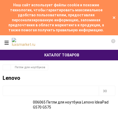
Наш сайт использует файлы cookie и похожие
технологии, чтобы гарантировать максимальное
удобство пользователям, предоставляя
персонализированную информацию, запоминая
предпочтения в области маркетинга и продукции, а
также помогая получить правильную информацию.
0
КАТАЛОГ ТОВАРОВ
Петли для ноутбуков
Lenovo
Плитка
Подробно
Компактно
30
006065 Петли для ноутбука Lenovo IdeaPad
30
G570 G575
60