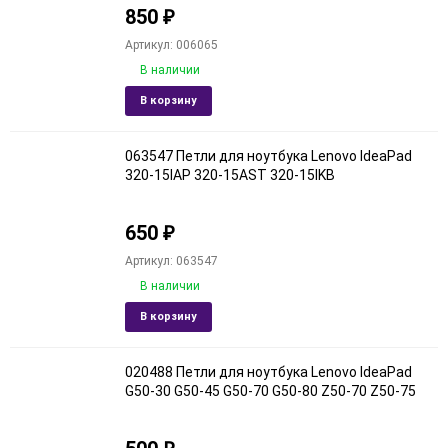
850
₽
90
Артикул: 006065
В наличии
150
Добавить
Добави
В корзину
в
к
избранное
сравне
063547 Петли для ноутбука Lenovo IdeaPad
320-15IAP 320-15AST 320-15IKB
650
₽
Артикул: 063547
В наличии
Добавить
Добави
В корзину
в
к
избранное
сравне
020488 Петли для ноутбука Lenovo IdeaPad
G50-30 G50-45 G50-70 G50-80 Z50-70 Z50-75