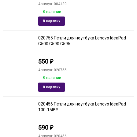
Артикул: 004130
В наличии
Добавить
Добави
В корзину
в
к
избранное
сравне
020755 Петли для ноутбука Lenovo IdeaPad
G500 G590 G595
550
₽
Артикул: 020755
В наличии
Добавить
Добави
В корзину
в
к
избранное
сравне
020456 Петли для ноутбука Lenovo IdeaPad
100-15IBY
590
₽
Артикул: 020456