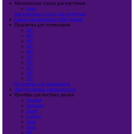
Материнские платы для ноутбуков
Asus
Материнские платы для ноутбуков
Боксы для жестких и SSD дисков
Подсветка для телевизоров
28"
42"
39"
40"
49"
55"
50"
47"
43"
32"
Подсветка для телевизоров
Аккумуляторы для пылесосов
Шлейфы для жестких дисков
Huawei
Samsung
Apple
Lenovo
Acer
Asus
HP