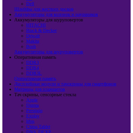
Dell
Шлейфы для жестких дисков
Аккумуляторы для колонок и наушников
Аккумуляторы для шуруповертов
HITACHI
Black & Decker
Dewalt
Makita
Bosh
Аккумуляторы для шуруповертов
Оперативная память
DDR3
DDR4
DDR3L
Оперативная память
Дисплейные модули и тачскрины для смартфонов
Матрицы для планшетов
Тач скрины, сенсорные стекла
Apple
Digma
Prestigio
Explay
Irbis
China Tablet
DNS, DEXP