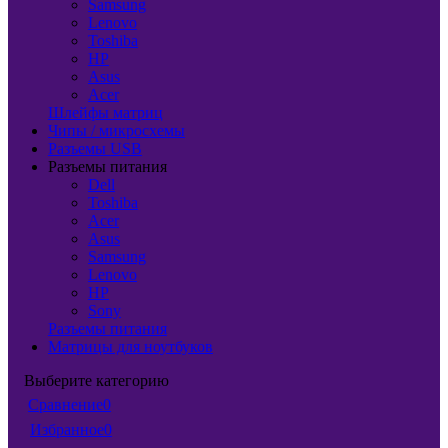
Samsung
Lenovo
Toshiba
HP
Asus
Acer
Шлейфы матриц
Чипы / микросхемы
Разъемы USB
Разъемы питания
Dell
Toshiba
Acer
Asus
Samsung
Lenovo
HP
Sony
Разъемы питания
Матрицы для ноутбуков
Выберите категорию
Сравнение
0
Избранное
0