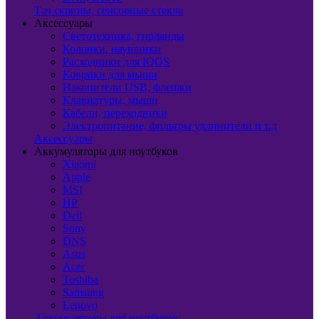
Тач скрины, сенсорные стекла
Аксессуары
Светотехника, гирлянды
Колонки, наушники
Расходники для IQOS
Коврики для мыши
Накопители USB, флешки
Клавиатуры, мыши
Кабели, переходники
Электропитание, фильтры удлинители и т.д
Аксессуары
Аккумуляторы для ноутбуков
Xiaomi
Apple
MSI
HP
Dell
Sony
DNS
Asus
Acer
Toshiba
Samsung
Lenovo
Аккумуляторы для ноутбуков