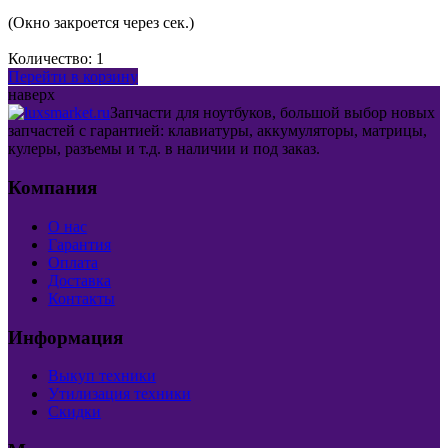
(Окно закроется через
сек.)
Количество:
1
Перейти в корзину
наверх
Запчасти для ноутбуков, большой выбор новых
запчастей с гарантией: клавиатуры, аккумуляторы, матрицы,
кулеры, разъемы и т.д. в наличии и под заказ.
Компания
О нас
Гарантия
Оплата
Доставка
Контакты
Информация
Выкуп техники
Утилизация техники
Скидки