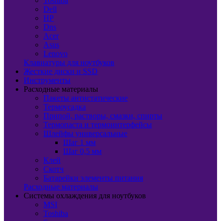
Toshiba
Dell
HP
Dns
Acer
Asus
Lenovo
Клавиатуры для ноутбуков
Жесткие диски и SSD
Инструменты
Расходные материалы
Пакеты антистатические
Термоусадка
Припой, растворы, смазки, спирты
Термопаста и термоинтерфейсы
Шлейфы универсальные
Шаг 1 мм
Шаг 0,5 мм
Клей
Скотч
Батарейки элементы питания
Расходные материалы
Системы охлаждения для ноутбуков
MSI
Toshiba