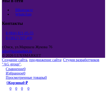
Мы в сети
ВКонтакте
WhatsApp
Контакты
8 (904) 821-05-55
8 (3812) 507-400
г.Омск, ул.Маршала Жукова 76
info@luxsmarket.ru
© 2026 LUXSMARKET
Создание сайта
,
продвижение сайта
:
Студия разработчиков
"AG group"
.
Сравнение
0
Избранное
0
Просмотренные товары
0
0
Корзина
0
₽
0
0
0
0