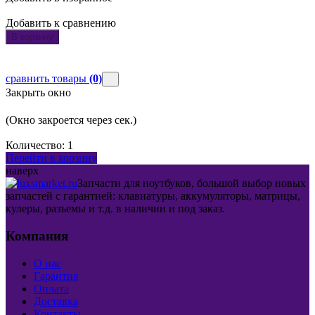
Добавить к сравнению
В корзину
сравнить товары
(0)
Закрыть окно
(Окно закроется через
сек.)
Количество:
1
Перейти в корзину
наверх
Запчасти для ноутбуков, большой выбор новых
запчастей с гарантией: клавиатуры, аккумуляторы, матрицы,
кулеры, разъемы и т.д. в наличии и под заказ.
Компания
О нас
Гарантия
Оплата
Доставка
Контакты