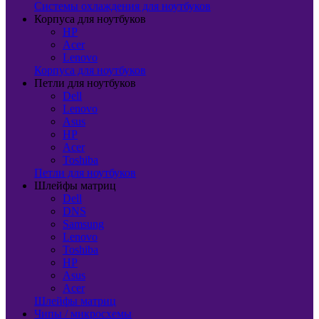
Системы охлаждения для ноутбуков
Корпуса для ноутбуков
HP
Acer
Lenovo
Корпуса для ноутбуков
Петли для ноутбуков
Dell
Lenovo
Asus
HP
Acer
Toshiba
Петли для ноутбуков
Шлейфы матриц
Dell
DNS
Samsung
Lenovo
Toshiba
HP
Asus
Acer
Шлейфы матриц
Чипы / микросхемы