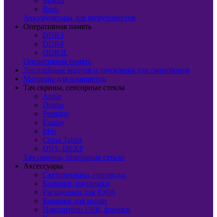
Makita
Bosh
Аккумуляторы для шуруповертов
Оперативная память
DDR3
DDR4
DDR3L
Оперативная память
Дисплейные модули и тачскрины для смартфонов
Матрицы для планшетов
Тач скрины, сенсорные стекла
Apple
Digma
Prestigio
Explay
Irbis
China Tablet
DNS, DEXP
Тач скрины, сенсорные стекла
Аксессуары
Светотехника, гирлянды
Колонки, наушники
Расходники для IQOS
Коврики для мыши
Накопители USB, флешки