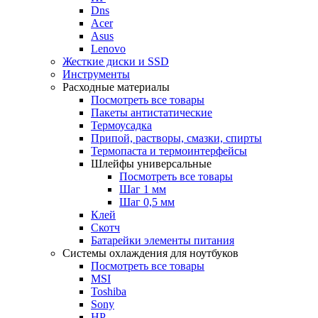
Dns
Acer
Asus
Lenovo
Жесткие диски и SSD
Инструменты
Расходные материалы
Посмотреть все товары
Пакеты антистатические
Термоусадка
Припой, растворы, смазки, спирты
Термопаста и термоинтерфейсы
Шлейфы универсальные
Посмотреть все товары
Шаг 1 мм
Шаг 0,5 мм
Клей
Скотч
Батарейки элементы питания
Системы охлаждения для ноутбуков
Посмотреть все товары
MSI
Toshiba
Sony
HP