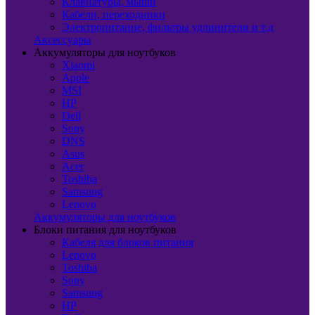
Клавиатуры, мыши
Кабели, переходники
Электропитание, фильтры удлинители и т.д
Аксессуары
Аккумуляторы для ноутбуков
Xiaomi
Apple
MSI
HP
Dell
Sony
DNS
Asus
Acer
Toshiba
Samsung
Lenovo
Аккумуляторы для ноутбуков
Блоки питания для ноутбуков
Кабеля для блоков питания
Lenovo
Toshiba
Sony
Samsung
HP