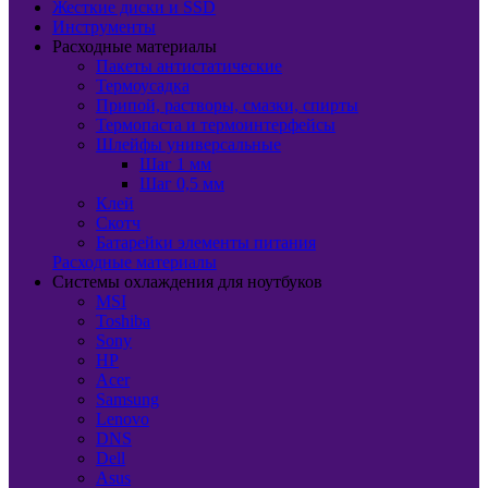
Жесткие диски и SSD
Инструменты
Расходные материалы
Пакеты антистатические
Термоусадка
Припой, растворы, смазки, спирты
Термопаста и термоинтерфейсы
Шлейфы универсальные
Шаг 1 мм
Шаг 0,5 мм
Клей
Скотч
Батарейки элементы питания
Расходные материалы
Системы охлаждения для ноутбуков
MSI
Toshiba
Sony
HP
Acer
Samsung
Lenovo
DNS
Dell
Asus