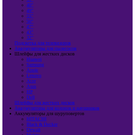
40"
49"
55"
50"
47"
43"
32"
Подсветка для телевизоров
Аккумуляторы для пылесосов
Шлейфы для жестких дисков
Huawei
Samsung
Apple
Lenovo
Acer
Asus
HP
Dell
Шлейфы для жестких дисков
Аккумуляторы для колонок и наушников
Аккумуляторы для шуруповертов
HITACHI
Black & Decker
Dewalt