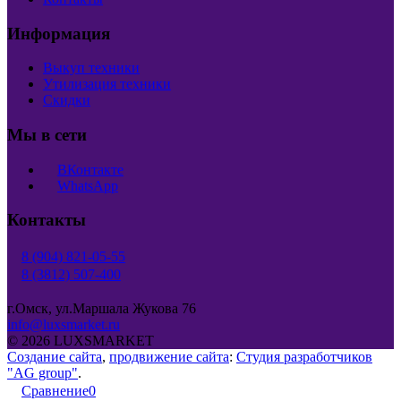
Информация
Выкуп техники
Утилизация техники
Скидки
Мы в сети
ВКонтакте
WhatsApp
Контакты
8 (904) 821-05-55
8 (3812) 507-400
г.Омск, ул.Маршала Жукова 76
info@luxsmarket.ru
© 2026 LUXSMARKET
Создание сайта
,
продвижение сайта
:
Студия разработчиков
"AG group"
.
Сравнение
0