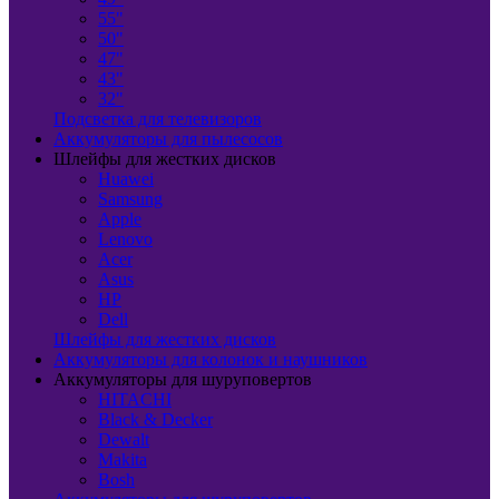
55"
50"
47"
43"
32"
Подсветка для телевизоров
Аккумуляторы для пылесосов
Шлейфы для жестких дисков
Huawei
Samsung
Apple
Lenovo
Acer
Asus
HP
Dell
Шлейфы для жестких дисков
Аккумуляторы для колонок и наушников
Аккумуляторы для шуруповертов
HITACHI
Black & Decker
Dewalt
Makita
Bosh