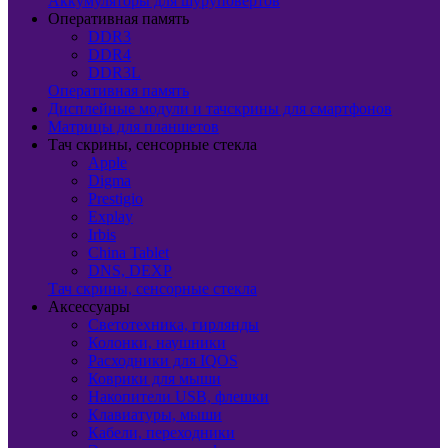
Аккумуляторы для шуруповертов
Оперативная память
DDR3
DDR4
DDR3L
Оперативная память
Дисплейные модули и тачскрины для смартфонов
Матрицы для планшетов
Тач скрины, сенсорные стекла
Apple
Digma
Prestigio
Explay
Irbis
China Tablet
DNS, DEXP
Тач скрины, сенсорные стекла
Аксессуары
Светотехника, гирлянды
Колонки, наушники
Расходники для IQOS
Коврики для мыши
Накопители USB, флешки
Клавиатуры, мыши
Кабели, переходники