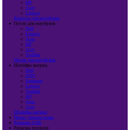
HP
Acer
Lenovo
Корпуса для ноутбуков
Петли для ноутбуков
Dell
Lenovo
Asus
HP
Acer
Toshiba
Петли для ноутбуков
Шлейфы матриц
Dell
DNS
Samsung
Lenovo
Toshiba
HP
Asus
Acer
Шлейфы матриц
Чипы / микросхемы
Разъемы USB
Разъемы питания