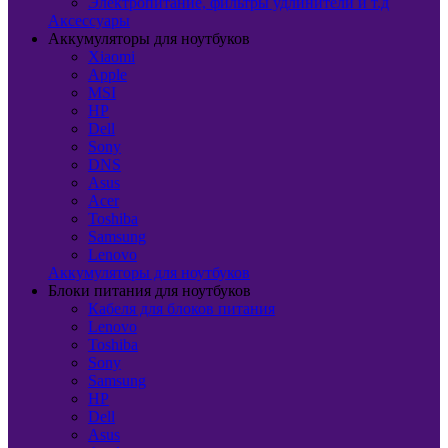
Электропитание, фильтры удлинители и т.д
Аксессуары
Аккумуляторы для ноутбуков
Xiaomi
Apple
MSI
HP
Dell
Sony
DNS
Asus
Acer
Toshiba
Samsung
Lenovo
Аккумуляторы для ноутбуков
Блоки питания для ноутбуков
Кабеля для блоков питания
Lenovo
Toshiba
Sony
Samsung
HP
Dell
Asus