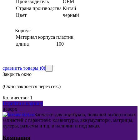
Производитель
OEM
Страна производства
Китай
Цвет
черный
Корпус
Материал корпуса
пластик
длина
100
сравнить товары
(0)
Закрыть окно
(Окно закроется через
сек.)
Количество:
1
Перейти в корзину
наверх
Запчасти для ноутбуков, большой выбор новых
запчастей с гарантией: клавиатуры, аккумуляторы, матрицы,
кулеры, разъемы и т.д. в наличии и под заказ.
Компания