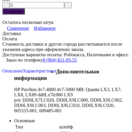
В корзину
Осталось несколько штук
Сравнение
Избранное
Доставка
Оплата
Стоимость доставки в другие города рассчитывается после
указания адреса при оформлении заказа.
Доступные варианты оплаты: Робокасса, Наличными в офисе.
Заказ по телефону
8 (904) 821-05-55
Описание
Характеристики
Дополнительная
информация
HP Pavilion dv7-4000 dv7-5000 MB: Quanta LX3, LX7,
LX8, LX89 dd0Lx7lc000 LX9
p/n: DD0LX7LC020, DD0LX9LC000, DD0LX9LC002,
DD0LX9LC003, DD0LX9LC010, DD0LX9LC020,
605333-001, 609485-001
Основные
Тип
шлейф