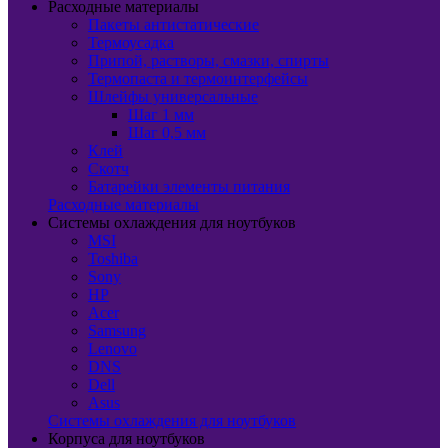
Расходные материалы
Пакеты антистатические
Термоусадка
Припой, растворы, смазки, спирты
Термопаста и термоинтерфейсы
Шлейфы универсальные
Шаг 1 мм
Шаг 0,5 мм
Клей
Скотч
Батарейки элементы питания
Расходные материалы
Системы охлаждения для ноутбуков
MSI
Toshiba
Sony
HP
Acer
Samsung
Lenovo
DNS
Dell
Asus
Системы охлаждения для ноутбуков
Корпуса для ноутбуков