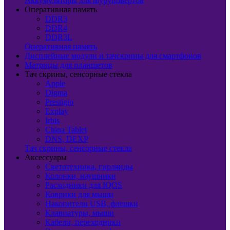
Аккумуляторы для шуруповертов
Оперативная память
DDR3
DDR4
DDR3L
Оперативная память
Дисплейные модули и тачскрины для смартфонов
Матрицы для планшетов
Тач скрины, сенсорные стекла
Apple
Digma
Prestigio
Explay
Irbis
China Tablet
DNS, DEXP
Тач скрины, сенсорные стекла
Аксессуары
Светотехника, гирлянды
Колонки, наушники
Расходники для IQOS
Коврики для мыши
Накопители USB, флешки
Клавиатуры, мыши
Кабели, переходники