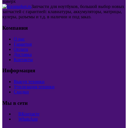
наверх
Запчасти для ноутбуков, большой выбор новых
запчастей с гарантией: клавиатуры, аккумуляторы, матрицы,
кулеры, разъемы и т.д. в наличии и под заказ.
Компания
О нас
Гарантия
Оплата
Доставка
Контакты
Информация
Выкуп техники
Утилизация техники
Скидки
Мы в сети
ВКонтакте
WhatsApp