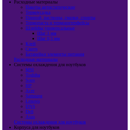
Расходные материалы
Пакеты антистатические
Термоусадка
Припой, растворы, смазки, спирты
Термопаста и термоинтерфейсы
Шлейфы универсальные
Шаг 1 мм
Шаг 0,5 мм
Клей
Скотч
Батарейки элементы питания
Расходные материалы
Системы охлаждения для ноутбуков
MSI
Toshiba
Sony
HP
Acer
Samsung
Lenovo
DNS
Dell
Asus
Системы охлаждения для ноутбуков
Корпуса для ноутбуков