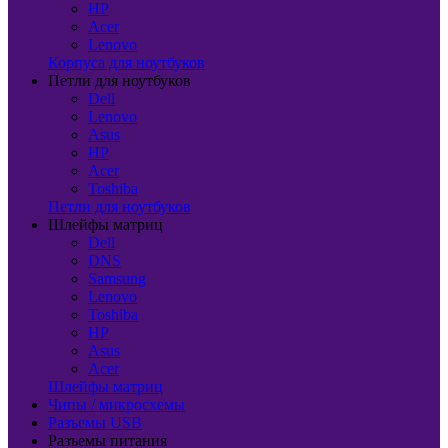
HP
Acer
Lenovo
Корпуса для ноутбуков
Петли для ноутбуков
Dell
Lenovo
Asus
HP
Acer
Toshiba
Петли для ноутбуков
Шлейфы матриц
Dell
DNS
Samsung
Lenovo
Toshiba
HP
Asus
Acer
Шлейфы матриц
Чипы / микросхемы
Разъемы USB
Разъемы питания