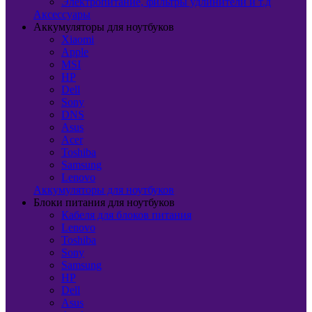
Электропитание, фильтры удлинители и т.д
Аксессуары
Аккумуляторы для ноутбуков
Xiaomi
Apple
MSI
HP
Dell
Sony
DNS
Asus
Acer
Toshiba
Samsung
Lenovo
Аккумуляторы для ноутбуков
Блоки питания для ноутбуков
Кабеля для блоков питания
Lenovo
Toshiba
Sony
Samsung
HP
Dell
Asus