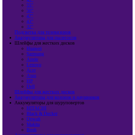
55"
50"
47"
43"
32"
Подсветка для телевизоров
Аккумуляторы для пылесосов
Шлейфы для жестких дисков
Huawei
Samsung
Apple
Lenovo
Acer
Asus
HP
Dell
Шлейфы для жестких дисков
Аккумуляторы для колонок и наушников
Аккумуляторы для шуруповертов
HITACHI
Black & Decker
Dewalt
Makita
Bosh