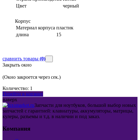
Цвет
черный
Корпус
Материал корпуса
пластик
длина
15
сравнить товары
(0)
Закрыть окно
(Окно закроется через
сек.)
Количество:
1
Перейти в корзину
наверх
Запчасти для ноутбуков, большой выбор новых
запчастей с гарантией: клавиатуры, аккумуляторы, матрицы,
кулеры, разъемы и т.д. в наличии и под заказ.
Компания