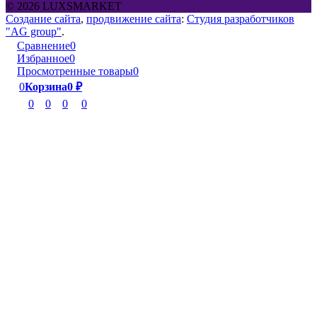
© 2026 LUXSMARKET
Создание сайта
,
продвижение сайта
:
Студия разработчиков
"AG group"
.
Сравнение
0
Избранное
0
Просмотренные товары
0
0
Корзина
0
₽
0
0
0
0