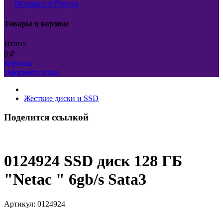
0
Корзина
0
пуста
₽
Товары в корзине
Итого:
0
₽
Корзина
Оформить заказ
Жесткие диски и SSD
Поделится ссылкой
0124924 SSD диск 128 ГБ
"Netac " 6gb/s Sata3
Артикул:
0124924