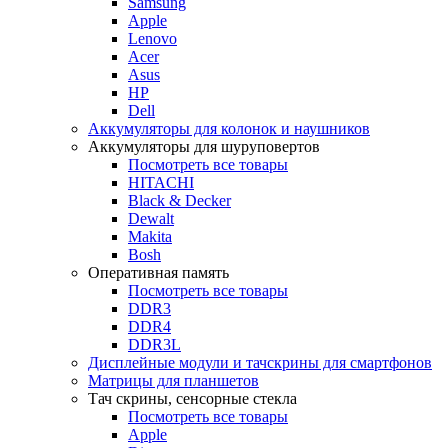
Samsung
Apple
Lenovo
Acer
Asus
HP
Dell
Аккумуляторы для колонок и наушников
Аккумуляторы для шуруповертов
Посмотреть все товары
HITACHI
Black & Decker
Dewalt
Makita
Bosh
Оперативная память
Посмотреть все товары
DDR3
DDR4
DDR3L
Дисплейные модули и тачскрины для смартфонов
Матрицы для планшетов
Тач скрины, сенсорные стекла
Посмотреть все товары
Apple