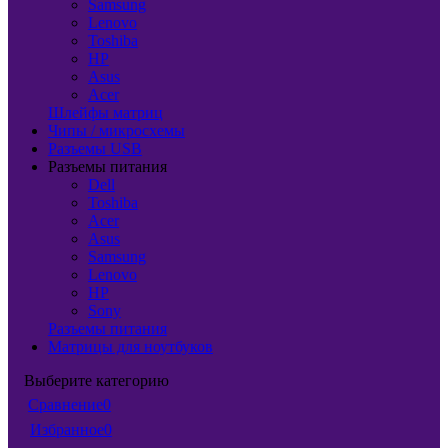
Samsung
Lenovo
Toshiba
HP
Asus
Acer
Шлейфы матриц
Чипы / микросхемы
Разъемы USB
Разъемы питания
Dell
Toshiba
Acer
Asus
Samsung
Lenovo
HP
Sony
Разъемы питания
Матрицы для ноутбуков
Выберите категорию
Сравнение
0
Избранное
0