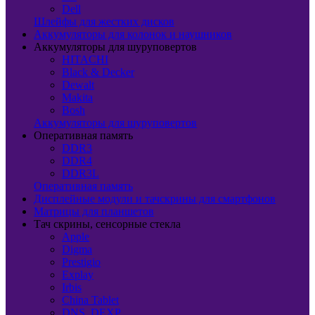
Dell
Шлейфы для жестких дисков
Аккумуляторы для колонок и наушников
Аккумуляторы для шуруповертов
HITACHI
Black & Decker
Dewalt
Makita
Bosh
Аккумуляторы для шуруповертов
Оперативная память
DDR3
DDR4
DDR3L
Оперативная память
Дисплейные модули и тачскрины для смартфонов
Матрицы для планшетов
Тач скрины, сенсорные стекла
Apple
Digma
Prestigio
Explay
Irbis
China Tablet
DNS, DEXP