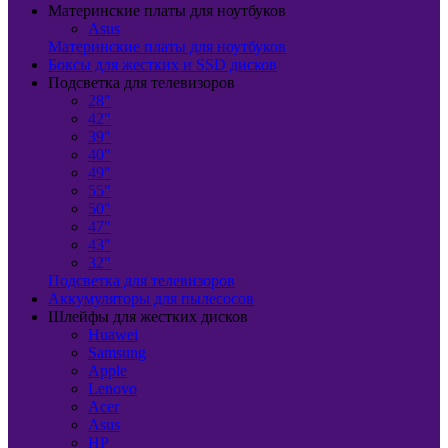
Материнские платы для ноутбуков
Asus
Материнские платы для ноутбуков
Боксы для жестких и SSD дисков
Подсветка для телевизоров
28"
42"
39"
40"
49"
55"
50"
47"
43"
32"
Подсветка для телевизоров
Аккумуляторы для пылесосов
Шлейфы для жестких дисков
Huawei
Samsung
Apple
Lenovo
Acer
Asus
HP