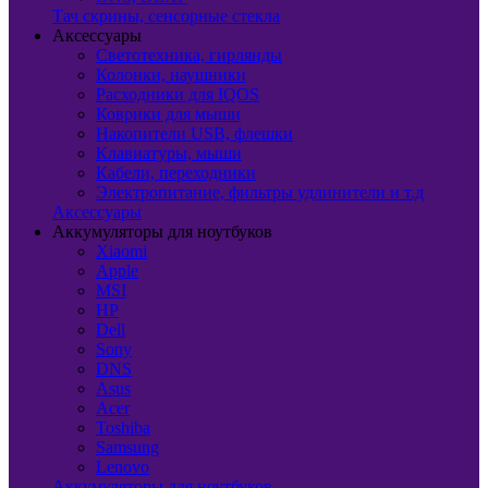
Тач скрины, сенсорные стекла
Аксессуары
Светотехника, гирлянды
Колонки, наушники
Расходники для IQOS
Коврики для мыши
Накопители USB, флешки
Клавиатуры, мыши
Кабели, переходники
Электропитание, фильтры удлинители и т.д
Аксессуары
Аккумуляторы для ноутбуков
Xiaomi
Apple
MSI
HP
Dell
Sony
DNS
Asus
Acer
Toshiba
Samsung
Lenovo
Аккумуляторы для ноутбуков