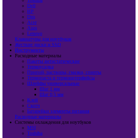
Toshiba
Dell
HP
Dns
Acer
Asus
Lenovo
Клавиатуры для ноутбуков
Жесткие диски и SSD
Инструменты
Расходные материалы
Пакеты антистатические
Термоусадка
Припой, растворы, смазки, спирты
Термопаста и термоинтерфейсы
Шлейфы универсальные
Шаг 1 мм
Шаг 0,5 мм
Клей
Скотч
Батарейки элементы питания
Расходные материалы
Системы охлаждения для ноутбуков
MSI
Toshiba