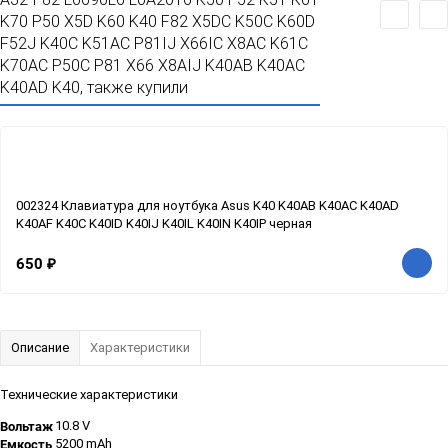
K70 P50 X5D K60 K40 F82 X5DC K50C K60D
F52J K40C K51AC P81IJ X66IC X8AC K61C
K70AC P50C P81 X66 X8AIJ K40AB K40AC
K40AD K40, также купили
002324 Клавиатура для ноутбука Asus K40 K40AB K40AC K40AD
K40AF K40C K40ID K40IJ K40IL K40IN K40IP черная
650
₽
Описание
Характеристики
Технические характеристики
Вольтаж
10.8 V
Емкость
5200 mAh