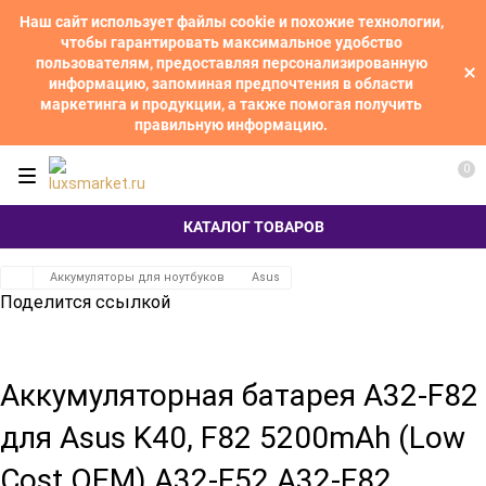
Наш сайт использует файлы cookie и похожие технологии,
чтобы гарантировать максимальное удобство
пользователям, предоставляя персонализированную
информацию, запоминая предпочтения в области
маркетинга и продукции, а также помогая получить
правильную информацию.
0
КАТАЛОГ ТОВАРОВ
Аккумуляторы для ноутбуков
Asus
Поделится ссылкой
Аккумуляторная батарея A32-F82
для Asus K40, F82 5200mAh (Low
Cost OEM) A32-F52 A32-F82