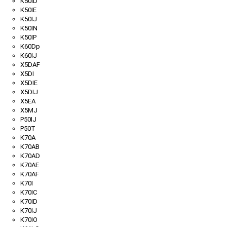
K50ID
K50IE
K50IJ
K50IN
K50IP
K60Dp
K60IJ
X5DAF
X5DI
X5DIE
X5DIJ
X5EA
X5MJ
P50IJ
P50T
K70A
K70AB
K70AD
K70AE
K70AF
K70I
K70IC
K70ID
K70IJ
K70IO