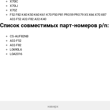
X70IC
X70IJ
X70Z
F52 F82 K40 K50 K60 K61 K70 P50 P81 PRO59 PRO79 X5 X66 X70 X87
A32-F52 A32-F82 A32-K40
Список совместимых парт-номеров p/n:
CS-AUF82NB
A32-F52
A32-F82
L0690L6
L0A2016
наверх