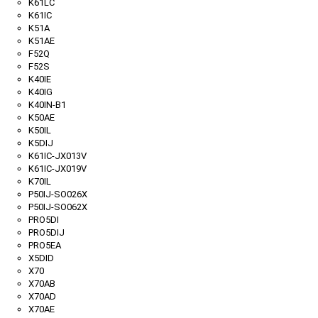
K61LC
K61IC
K51A
K51AE
F52Q
F52S
K40IE
K40IG
K40IN-B1
K50AE
K50IL
K5DIJ
K61IC-JX013V
K61IC-JX019V
K70IL
P50IJ-SO026X
P50IJ-SO062X
PRO5DI
PRO5DIJ
PRO5EA
X5DID
X70
X70AB
X70AD
X70AE