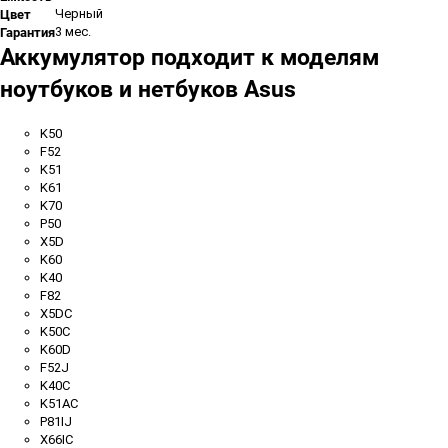
Цвет
Черный
Гарантия
3 мес.
Аккумулятор подходит к моделям
ноутбуков и нетбуков Asus
K50
F52
K51
K61
K70
P50
X5D
K60
K40
F82
X5DC
K50C
K60D
F52J
K40C
K51AC
P81IJ
X66IC