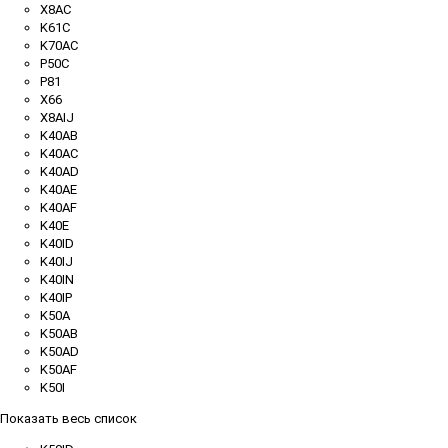
X8AC
K61C
K70AC
P50C
P81
X66
X8AIJ
K40AB
K40AC
K40AD
K40AE
K40AF
K40E
K40ID
K40IJ
K40IN
K40IP
K50A
K50AB
K50AD
K50AF
K50I
Показать весь список