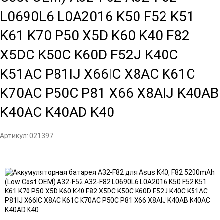
L0690L6 L0A2016 K50 F52 K51
K61 K70 P50 X5D K60 K40 F82
X5DC K50C K60D F52J K40C
K51AC P81IJ X66IC X8AC K61C
K70AC P50C P81 X66 X8AIJ K40AB
K40AC K40AD K40
Артикул:
021397
Добавить
Добавить
в
к
избранное
сравнению