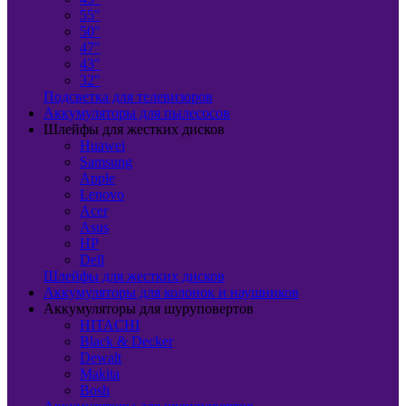
55"
50"
47"
43"
32"
Подсветка для телевизоров
Аккумуляторы для пылесосов
Шлейфы для жестких дисков
Huawei
Samsung
Apple
Lenovo
Acer
Asus
HP
Dell
Шлейфы для жестких дисков
Аккумуляторы для колонок и наушников
Аккумуляторы для шуруповертов
HITACHI
Black & Decker
Dewalt
Makita
Bosh