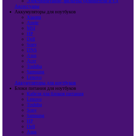
Электропитание, фильтры удлинители и т.д
Аксессуары
Аккумуляторы для ноутбуков
Xiaomi
Apple
MSI
HP
Dell
Sony
DNS
Asus
Acer
Toshiba
Samsung
Lenovo
Аккумуляторы для ноутбуков
Блоки питания для ноутбуков
Кабеля для блоков питания
Lenovo
Toshiba
Sony
Samsung
HP
Dell
Asus