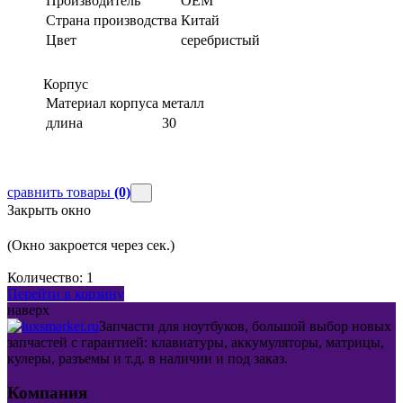
Производитель
OEM
Страна производства
Китай
Цвет
серебристый
Корпус
Материал корпуса
металл
длина
30
сравнить товары
(0)
Закрыть окно
(Окно закроется через
сек.)
Количество:
1
Перейти в корзину
наверх
Запчасти для ноутбуков, большой выбор новых
запчастей с гарантией: клавиатуры, аккумуляторы, матрицы,
кулеры, разъемы и т.д. в наличии и под заказ.
Компания