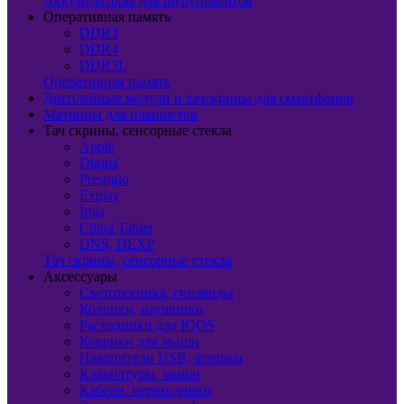
Аккумуляторы для шуруповертов
Оперативная память
DDR3
DDR4
DDR3L
Оперативная память
Дисплейные модули и тачскрины для смартфонов
Матрицы для планшетов
Тач скрины, сенсорные стекла
Apple
Digma
Prestigio
Explay
Irbis
China Tablet
DNS, DEXP
Тач скрины, сенсорные стекла
Аксессуары
Светотехника, гирлянды
Колонки, наушники
Расходники для IQOS
Коврики для мыши
Накопители USB, флешки
Клавиатуры, мыши
Кабели, переходники