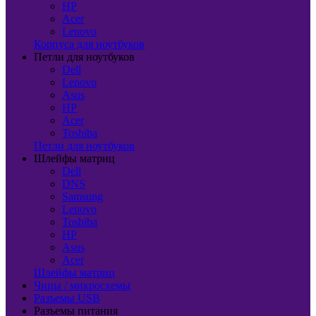
HP
Acer
Lenovo
Корпуса для ноутбуков
Петли для ноутбуков
Dell
Lenovo
Asus
HP
Acer
Toshiba
Петли для ноутбуков
Шлейфы матриц
Dell
DNS
Samsung
Lenovo
Toshiba
HP
Asus
Acer
Шлейфы матриц
Чипы / микросхемы
Разъемы USB
Разъемы питания