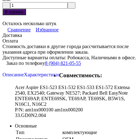
В корзину
Осталось несколько штук
Сравнение
Избранное
Доставка
Оплата
Стоимость доставки в другие города рассчитывается после
указания адреса при оформлении заказа.
Доступные варианты оплаты: Робокасса, Наличными в офисе.
Заказ по телефону
8 (904) 821-05-55
Описание
Характеристики
Совместимость:
Acer Aspire ES1-523 ES1-532 ES1-533 ES1-572 Extensa
2540, EX2540; Gateway NE527; Packard Bell EasyNote
ENTE69AP, ENTE69SK, TE69AP, TE69SK, B5W1S,
N16C1, N16C2
P/N: am1nx000100 am1nx000200
33.GD0N2.004
Основные
Тип
комплектующие