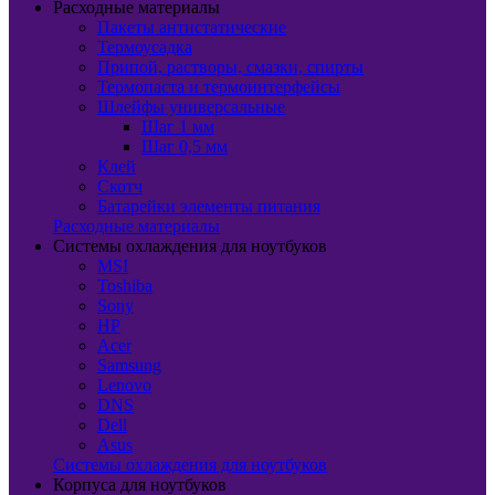
Расходные материалы
Пакеты антистатические
Термоусадка
Припой, растворы, смазки, спирты
Термопаста и термоинтерфейсы
Шлейфы универсальные
Шаг 1 мм
Шаг 0,5 мм
Клей
Скотч
Батарейки элементы питания
Расходные материалы
Системы охлаждения для ноутбуков
MSI
Toshiba
Sony
HP
Acer
Samsung
Lenovo
DNS
Dell
Asus
Системы охлаждения для ноутбуков
Корпуса для ноутбуков