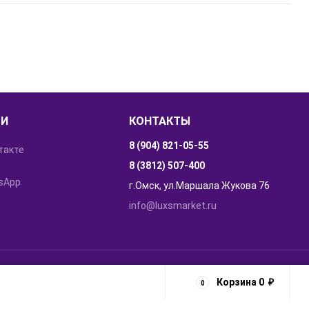
ТИ
КОНТАКТЫ
8 (904) 821-05-55
такте
8 (3812) 507-400
sApp
г.Омск, ул.Маршала Жукова 76
info@luxsmarket.ru
 сайта
,
продвижение сайта
:
Студия разработчиков "AG group"
.
Корзина
0
₽
0