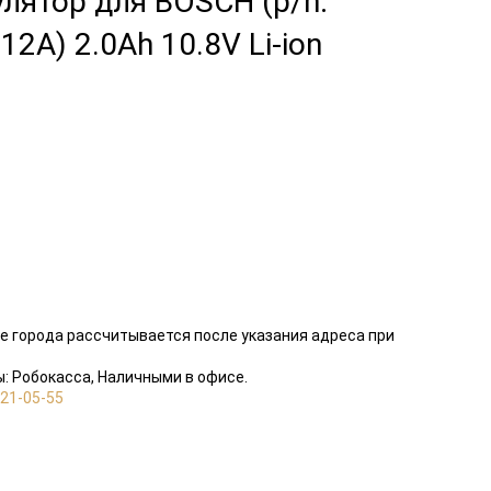
лятор для BOSCH (p/n:
2A) 2.0Ah 10.8V Li-ion
е города рассчитывается после указания адреса при
: Робокасса, Наличными в офисе.
821-05-55