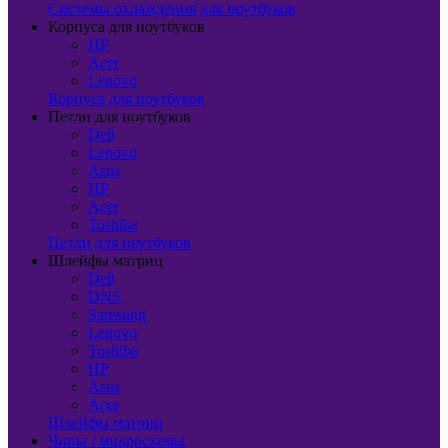
Системы охлаждения для ноутбуков
Корпуса для ноутбуков
HP
Acer
Lenovo
Корпуса для ноутбуков
Петли для ноутбуков
Dell
Lenovo
Asus
HP
Acer
Toshiba
Петли для ноутбуков
Шлейфы матриц
Dell
DNS
Samsung
Lenovo
Toshiba
HP
Asus
Acer
Шлейфы матриц
Чипы / микросхемы