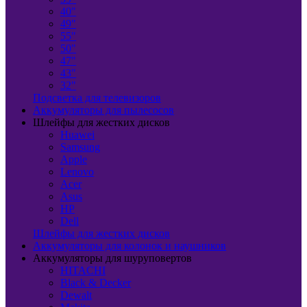
40"
49"
55"
50"
47"
43"
32"
Подсветка для телевизоров
Аккумуляторы для пылесосов
Шлейфы для жестких дисков
Huawei
Samsung
Apple
Lenovo
Acer
Asus
HP
Dell
Шлейфы для жестких дисков
Аккумуляторы для колонок и наушников
Аккумуляторы для шуруповертов
HITACHI
Black & Decker
Dewalt