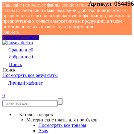
Артикул:
Артикул:
064496
064496
Наш сайт использует файлы cookie и похожие технологии,
чтобы гарантировать максимальное удобство пользователям,
предоставляя персонализированную информацию, запоминая
предпочтения в области маркетинга и продукции, а также
помогая получить правильную информацию.
Закрыть
Каталог товаров
Сравнение
0
Избранное
0
Поиск
Поиск
Посмотреть все результаты
Личный кабинет
0
Каталог товаров
Материнские платы для ноутбуков
Посмотреть все товары
Asus