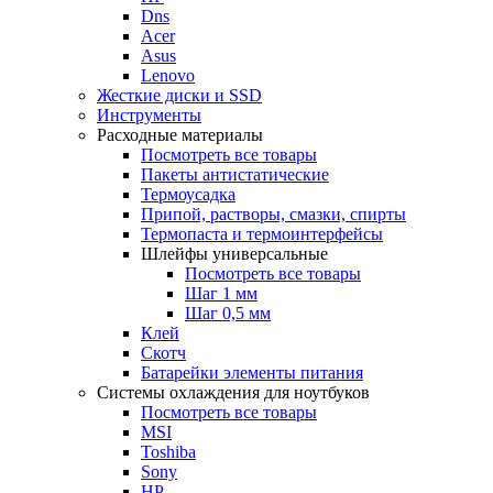
Dns
Acer
Asus
Lenovo
Жесткие диски и SSD
Инструменты
Расходные материалы
Посмотреть все товары
Пакеты антистатические
Термоусадка
Припой, растворы, смазки, спирты
Термопаста и термоинтерфейсы
Шлейфы универсальные
Посмотреть все товары
Шаг 1 мм
Шаг 0,5 мм
Клей
Скотч
Батарейки элементы питания
Системы охлаждения для ноутбуков
Посмотреть все товары
MSI
Toshiba
Sony
HP