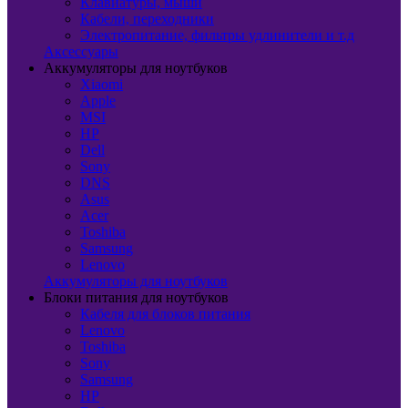
Клавиатуры, мыши
Кабели, переходники
Электропитание, фильтры удлинители и т.д
Аксессуары
Аккумуляторы для ноутбуков
Xiaomi
Apple
MSI
HP
Dell
Sony
DNS
Asus
Acer
Toshiba
Samsung
Lenovo
Аккумуляторы для ноутбуков
Блоки питания для ноутбуков
Кабеля для блоков питания
Lenovo
Toshiba
Sony
Samsung
HP