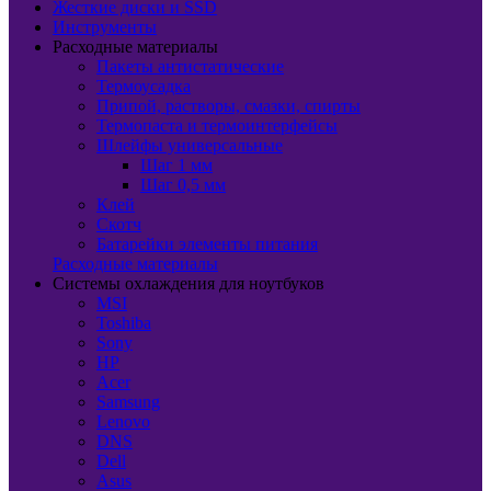
Жесткие диски и SSD
Инструменты
Расходные материалы
Пакеты антистатические
Термоусадка
Припой, растворы, смазки, спирты
Термопаста и термоинтерфейсы
Шлейфы универсальные
Шаг 1 мм
Шаг 0,5 мм
Клей
Скотч
Батарейки элементы питания
Расходные материалы
Системы охлаждения для ноутбуков
MSI
Toshiba
Sony
HP
Acer
Samsung
Lenovo
DNS
Dell
Asus