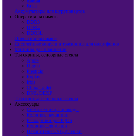
Makita
Bosh
Аккумуляторы для шуруповертов
Оперативная память
DDR3
DDR4
DDR3L
Оперативная память
Дисплейные модули и тачскрины для смартфонов
Матрицы для планшетов
Тач скрины, сенсорные стекла
Apple
Digma
Prestigio
Explay
Irbis
China Tablet
DNS, DEXP
Тач скрины, сенсорные стекла
Аксессуары
Светотехника, гирлянды
Колонки, наушники
Расходники для IQOS
Коврики для мыши
Накопители USB, флешки