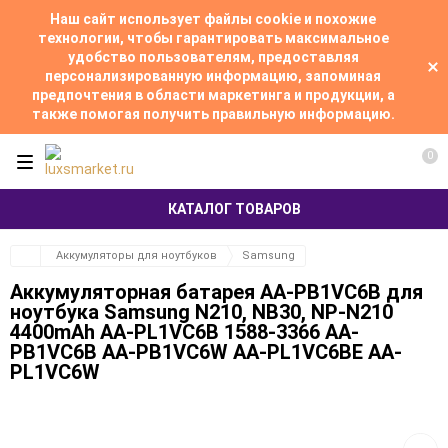
Наш сайт использует файлы cookie и похожие
технологии, чтобы гарантировать максимальное
удобство пользователям, предоставляя
персонализированную информацию, запоминая
предпочтения в области маркетинга и продукции, а
также помогая получить правильную информацию.
0
КАТАЛОГ ТОВАРОВ
Аккумуляторы для ноутбуков
Samsung
Аккумуляторная батарея AA-PB1VC6B для
ноутбукa Samsung N210, NB30, NP-N210
4400mAh AA-PL1VC6B 1588-3366 AA-
PB1VC6B AA-PB1VC6W AA-PL1VC6BE AA-
PL1VC6W
Добав