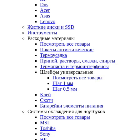
Dns
Acer
Asus
Lenovo
Жесткие диски и SSD
Инструменты
Расходные материалы
Посмотреть все товары
Пакеты антистатические
Термоусадка
Припой, растворы, смазки, спирты
Термопаста и термоинтерфейсы
Шлейфы универсальные
Посмотреть все товары
Шаг 1 мм
Шаг 0,5 мм
Клей
Скотч
Батарейки элементы питания
Системы охлаждения для ноутбуков
Посмотреть все товары
MSI
Toshiba
Sony
HP