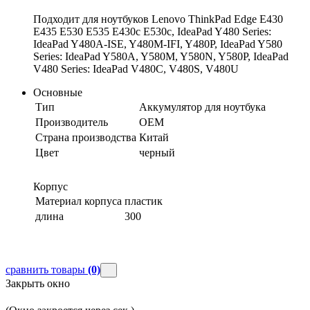
Подходит для ноутбуков Lenovo ThinkPad Edge E430
E435 E530 E535 E430c E530c, IdeaPad Y480 Series:
IdeaPad Y480A-ISE, Y480M-IFI, Y480P, IdeaPad Y580
Series: IdeaPad Y580A, Y580M, Y580N, Y580P, IdeaPad
V480 Series: IdeaPad V480C, V480S, V480U
Основные
Тип
Аккумулятор для ноутбука
Производитель
OEM
Страна производства
Китай
Цвет
черный
Корпус
Материал корпуса
пластик
длина
300
сравнить товары
(0)
Закрыть окно