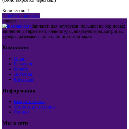
(Окно закроется через
сек.)
Количество:
1
Перейти в корзину
наверх
Запчасти для ноутбуков, большой выбор новых
запчастей с гарантией: клавиатуры, аккумуляторы, матрицы,
кулеры, разъемы и т.д. в наличии и под заказ.
Компания
О нас
Гарантия
Оплата
Доставка
Контакты
Информация
Выкуп техники
Утилизация техники
Скидки
Мы в сети