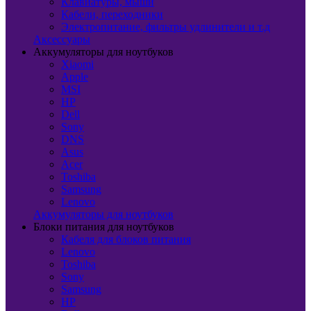
Клавиатуры, мыши
Кабели, переходники
Электропитание, фильтры удлинители и т.д
Аксессуары
Аккумуляторы для ноутбуков
Xiaomi
Apple
MSI
HP
Dell
Sony
DNS
Asus
Acer
Toshiba
Samsung
Lenovo
Аккумуляторы для ноутбуков
Блоки питания для ноутбуков
Кабеля для блоков питания
Lenovo
Toshiba
Sony
Samsung
HP