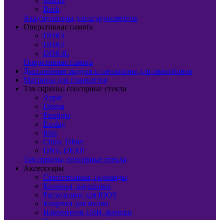
Makita
Bosh
Аккумуляторы для шуруповертов
Оперативная память
DDR3
DDR4
DDR3L
Оперативная память
Дисплейные модули и тачскрины для смартфонов
Матрицы для планшетов
Тач скрины, сенсорные стекла
Apple
Digma
Prestigio
Explay
Irbis
China Tablet
DNS, DEXP
Тач скрины, сенсорные стекла
Аксессуары
Светотехника, гирлянды
Колонки, наушники
Расходники для IQOS
Коврики для мыши
Накопители USB, флешки