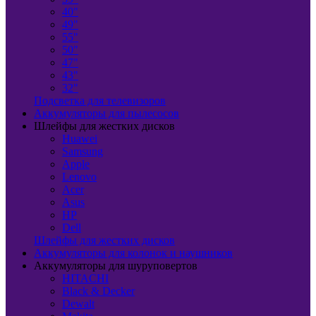
40"
49"
55"
50"
47"
43"
32"
Подсветка для телевизоров
Аккумуляторы для пылесосов
Шлейфы для жестких дисков
Huawei
Samsung
Apple
Lenovo
Acer
Asus
HP
Dell
Шлейфы для жестких дисков
Аккумуляторы для колонок и наушников
Аккумуляторы для шуруповертов
HITACHI
Black & Decker
Dewalt