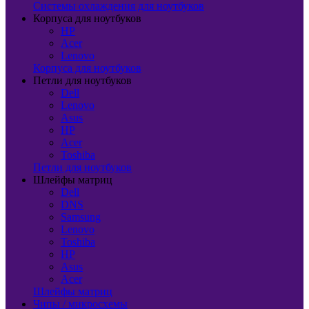
Системы охлаждения для ноутбуков
Корпуса для ноутбуков
HP
Acer
Lenovo
Корпуса для ноутбуков
Петли для ноутбуков
Dell
Lenovo
Asus
HP
Acer
Toshiba
Петли для ноутбуков
Шлейфы матриц
Dell
DNS
Samsung
Lenovo
Toshiba
HP
Asus
Acer
Шлейфы матриц
Чипы / микросхемы