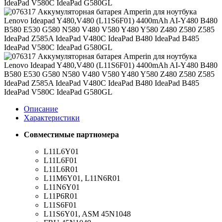
Описание
Характеристики
Совместимые партномера
L11L6Y01
L11L6F01
L11L6R01
L11M6Y01, L11N6R01
L11N6Y01
L11P6R01
L11S6F01
L11S6Y01, ASM 45N1048