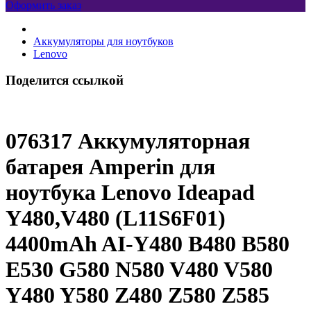
Оформить заказ
Аккумуляторы для ноутбуков
Lenovo
Поделится ссылкой
076317 Аккумуляторная
батарея Amperin для
ноутбука Lenovo Ideapad
Y480,V480 (L11S6F01)
4400mAh AI-Y480 B480 B580
E530 G580 N580 V480 V580
Y480 Y580 Z480 Z580 Z585