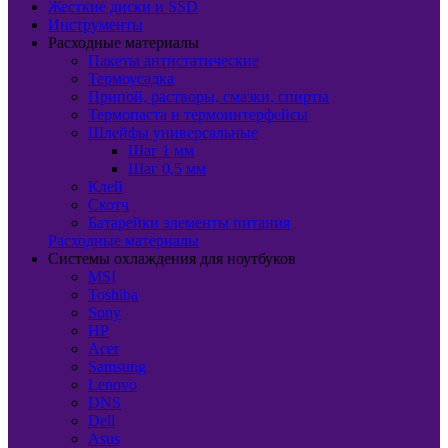
Жесткие диски и SSD
Инструменты
Расходные материалы
Пакеты антистатические
Термоусадка
Припой, растворы, смазки, спирты
Термопаста и термоинтерфейсы
Шлейфы универсальные
Шаг 1 мм
Шаг 0,5 мм
Клей
Скотч
Батарейки элементы питания
Расходные материалы
Системы охлаждения для ноутбуков
MSI
Toshiba
Sony
HP
Acer
Samsung
Lenovo
DNS
Dell
Asus