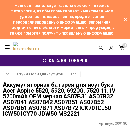
Наш сайт использует файлы cookie и похожие
технологии, чтобы гарантировать максимальное
удобство пользователям, предоставляя
персонализированную информацию, запоминая
предпочтения в области маркетинга и продукции, а
также помогая получить правильную информацию.
0
КАТАЛОГ ТОВАРОВ
Аккумуляторы для ноутбуков
Acer
Аккумуляторная батарея для ноутбука
Acer Aspire 5520, 5920, 6920G, 7520 11.1V
5200mAh OEM черная AS07B31 AS07B32
AS07B41 AS07B42 AS07B51 AS07B52
AS07B61 AS07B71 AS07B72 ICK70 ICL50
ICW50 ICY70 JDW50 MS2221
Артикул:
009180