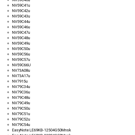
NV59C41u
NV59C42u
NV59C43u
NV59C44u
NV59C46u
NV59C47u
NV59C48u
NV59C49u
NV59C50u
NV59C56u
NV59C57u
NV59C66U
NV73A08u
NV73A17u
NV7915u
NV79C34u
NV79C36u
NV79C48u
NV79C49u
NV79C50u
NV79C51u
NV79C52u
NV79C54u
EasyNote LE69KB-12504G50Mnsk