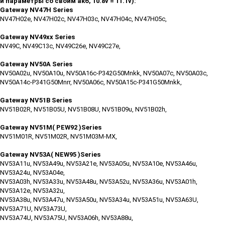
и параметры со своим акб, 10.8v = 11.1v):
Gateway NV47H Series
NV47H02e, NV47H02c, NV47H03c, NV47H04c, NV47H05c,
Gateway NV49xx Series
NV49C, NV49C13c, NV49C26e, NV49C27e,
Gateway NV50A Series
NV50A02u, NV50A10u, NV50A16c-P342G50Mnkk, NV50A07c, NV50A03c,
NV50A14c-P341G50Mnrr, NV50A06c, NV50A15c-P341G50Mnkk,
Gateway NV51B Series
NV51B02R, NV51B05U, NV51B08U, NV51B09u, NV51B02h,
Gateway NV51M( PEW92 )Series
NV51M01R, NV51M02R, NV51M03M-MX,
Gateway NV53A( NEW95 )Series
NV53A11u, NV53A49u, NV53A21e, NV53A05u, NV53A10e, NV53A46u,
NV53A24u, NV53A04e,
NV53A03h, NV53A33u, NV53A48u, NV53A52u, NV53A36u, NV53A01h,
NV53A12e, NV53A32u,
NV53A38u, NV53A47u, NV53A50u, NV53A34u, NV53A51u, NV53A63U,
NV53A71U, NV53A73U,
NV53A74U, NV53A75U, NV53A06h, NV53A88u,