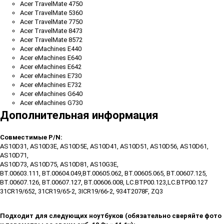
Acer TravelMate 4750
Acer TravelMate 5360
Acer TravelMate 7750
Acer TravelMate 8473
Acer TravelMate 8572
Acer eMachines E440
Acer eMachines E640
Acer eMachines E642
Acer eMachines E730
Acer eMachines E732
Acer eMachines G640
Acer eMachines G730
Дополнительная информация
Совместимые P/N:
AS10D31, AS10D3E, AS10D5E, AS10D41, AS10D51, AS10D56, AS10D61,
AS10D71,
AS10D73, AS10D75, AS10D81, AS10G3E,
BT.00603.111, BT.00604.049,BT.00605.062, BT.00605.065, BT.00607.125,
BT.00607.126, BT.00607.127, BT.00606.008, LC.BTP00.123,LC.BTP00.127
31CR19/652, 31CR19/65-2, 3ICR19/66-2, 934T2078F, ZQ3
Подходит для следующих ноутбуков (обязательно сверяйте фото