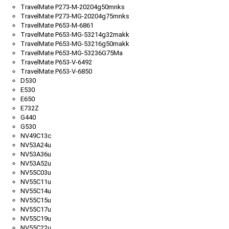
TravelMate P273-M-20204g50mnks
TravelMate P273-MG-20204g75mnks
TravelMate P653-M-6861
TravelMate P653-MG-53214g32makk
TravelMate P653-MG-53216g50makk
TravelMate P653-MG-53236G75Ma
TravelMate P653-V-6492
TravelMate P653-V-6850
D530
E530
E650
E732Z
G440
G530
NV49C13c
NV53A24u
NV53A36u
NV53A52u
NV55C03u
NV55C11u
NV55C14u
NV55C15u
NV55C17u
NV55C19u
NV55C22u