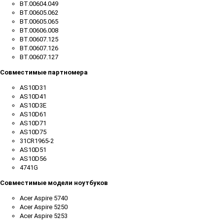
BT.00604.049
BT.00605.062
BT.00605.065
BT.00606.008
BT.00607.125
BT.00607.126
BT.00607.127
Совместимые партномера
AS10D31
AS10D41
AS10D3E
AS10D61
AS10D71
AS10D75
31CR1965-2
AS10D51
AS10D56
4741G
Совместимые модели ноутбуков
Acer Aspire 5740
Acer Aspire 5250
Acer Aspire 5253