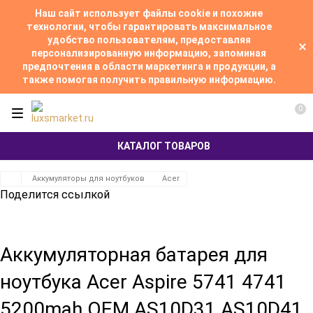
Наш сайт использует файлы cookie и похожие
технологии, чтобы гарантировать максимальное
удобство пользователям, предоставляя
персонализированную информацию, запоминая
предпочтения в области маркетинга и продукции, а
также помогая получить правильную информацию.
0
КАТАЛОГ ТОВАРОВ
Аккумуляторы для ноутбуков
Acer
Поделится ссылкой
Аккумуляторная батарея для
ноутбука Acer Aspire 5741 4741
5200mah OEM AS10D31 AS10D41