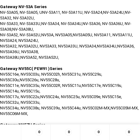
Gateway NV-53A Series
NV-53A05, NV-53A05, UNV-53A11, NV-53A11U, NV-53A24,NV-53A24U,NV-
53A32, NV-53A32U,
NV-53A33, NV-53A33U,NV-53A34, NV-53A34U,NV-53A36, NV-53A36U, NV-
53A38,NV-53A38U,
NV-53A52, NV-53A52U,NV53A, NV53A05,NV53A05U, NV53A11, NV53A11U,
NV53A24, NV53A24U,
NV53A32, NV53A32U, NV53A33, NV53A33U, NV53A34,NV53A34U,NV53A36,
NV53A36U, NV53A38,
NV53A38U,NV53A52, NV53A52U,
Gateway NV55C( PEW91 )Series
NV55C16e, NV55C03u, NV55C02h, NV55C31u, NV55C29u,
NV55C30u,NV55C26u, NV55C28u,
NV55C11e, NV55C35u, NV55C02R, NV55C11u,NV55C17e, NV55C19u,
NV55C14u, NV55C15u,
NV55C17u, NV55C22u,NV55C24u, NV55C25u, NV55C09e, NV55C15e,
NV55C32u, NV55C33u,
NV55C34u, NV55C38u, NV55C39u, NV55C44u, NV55C02M-MX,NV55C05M-MX,
NV55C06M-MX,
Gateway NV57H Series
NV57H21M-MX, NV57H17u, NV57H05h, NV57H26u, NV57H13u,NV57H19M-
0
0
0
0
MX,NV57H27u,