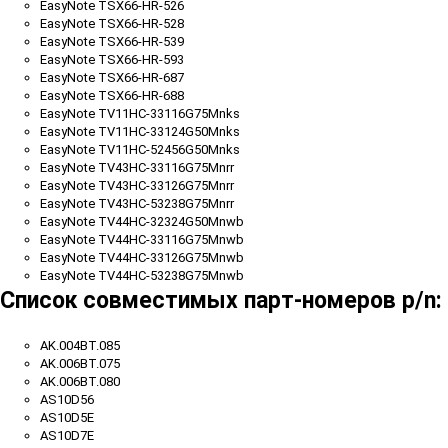
EasyNote TSX66-HR-526
EasyNote TSX66-HR-528
EasyNote TSX66-HR-539
EasyNote TSX66-HR-593
EasyNote TSX66-HR-687
EasyNote TSX66-HR-688
EasyNote TV11HC-33116G75Mnks
EasyNote TV11HC-33124G50Mnks
EasyNote TV11HC-52456G50Mnks
EasyNote TV43HC-33116G75Mnrr
EasyNote TV43HC-33126G75Mnrr
EasyNote TV43HC-53238G75Mnrr
EasyNote TV44HC-32324G50Mnwb
EasyNote TV44HC-33116G75Mnwb
EasyNote TV44HC-33126G75Mnwb
EasyNote TV44HC-53238G75Mnwb
Список совместимых парт-номеров p/n:
AK.004BT.085
AK.006BT.075
AK.006BT.080
AS10D56
AS10D5E
AS10D7E