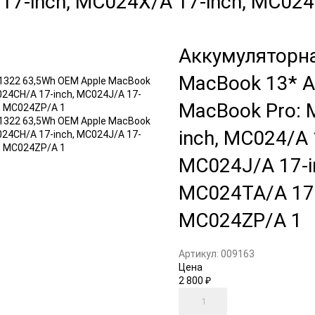
17-inch, MC024X/A 17-inch, MC024
Аккумуляторна
MacBook 13* A
MacBook Pro: 
inch, MC024/A 
MC024J/A 17-i
MC024TA/A 17-
MC024ZP/A 1
Артикул:
009163
Цена
2 800
₽