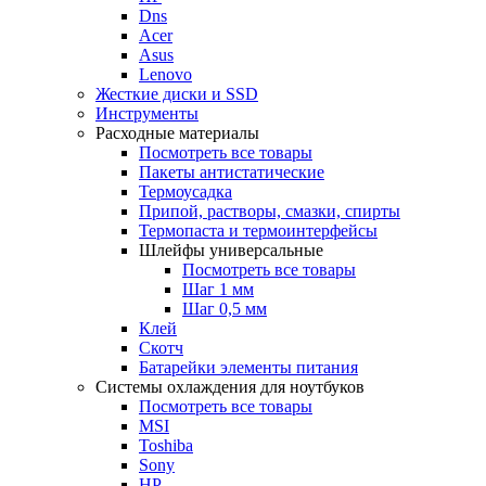
Dns
Acer
Asus
Lenovo
Жесткие диски и SSD
Инструменты
Расходные материалы
Посмотреть все товары
Пакеты антистатические
Термоусадка
Припой, растворы, смазки, спирты
Термопаста и термоинтерфейсы
Шлейфы универсальные
Посмотреть все товары
Шаг 1 мм
Шаг 0,5 мм
Клей
Скотч
Батарейки элементы питания
Системы охлаждения для ноутбуков
Посмотреть все товары
MSI
Toshiba
Sony
HP