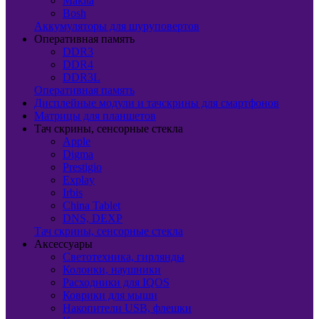
Makita
Bosh
Аккумуляторы для шуруповертов
Оперативная память
DDR3
DDR4
DDR3L
Оперативная память
Дисплейные модули и тачскрины для смартфонов
Матрицы для планшетов
Тач скрины, сенсорные стекла
Apple
Digma
Prestigio
Explay
Irbis
China Tablet
DNS, DEXP
Тач скрины, сенсорные стекла
Аксессуары
Светотехника, гирлянды
Колонки, наушники
Расходники для IQOS
Коврики для мыши
Накопители USB, флешки