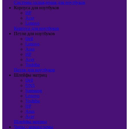
Системы охлаждения для ноутбуков
Корпуса для ноутбуков
HP
Acer
Lenovo
Корпуса для ноутбуков
Петли для ноутбуков
Dell
Lenovo
Asus
HP
Acer
Toshiba
Петли для ноутбуков
Шлейфы матриц
Dell
DNS
Samsung
Lenovo
Toshiba
HP
Asus
Acer
Шлейфы матриц
Чипы / микросхемы