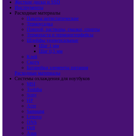
Жесткие диски и SSD
Инструменты
Расходные материалы
Пакеты антистатические
Термоусадка
Припой, растворы, смазки, спирты
Термопаста и термоинтерфейсы
Шлейфы универсальные
Шаг 1 мм
Шаг 0,5 мм
Клей
Скотч
Батарейки элементы питания
Расходные материалы
Системы охлаждения для ноутбуков
MSI
Toshiba
Sony
HP
Acer
Samsung
Lenovo
DNS
Dell
Asus