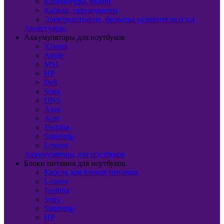
Клавиатуры, мыши
Кабели, переходники
Электропитание, фильтры удлинители и т.д
Аксессуары
Аккумуляторы для ноутбуков
Xiaomi
Apple
MSI
HP
Dell
Sony
DNS
Asus
Acer
Toshiba
Samsung
Lenovo
Аккумуляторы для ноутбуков
Блоки питания для ноутбуков
Кабеля для блоков питания
Lenovo
Toshiba
Sony
Samsung
HP