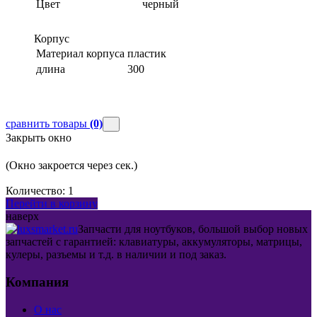
Цвет
черный
Корпус
Материал корпуса
пластик
длина
300
сравнить товары
(0)
Закрыть окно
(Окно закроется через
сек.)
Количество:
1
Перейти в корзину
наверх
Запчасти для ноутбуков, большой выбор новых
запчастей с гарантией: клавиатуры, аккумуляторы, матрицы,
кулеры, разъемы и т.д. в наличии и под заказ.
Компания
О нас