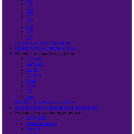
40"
49"
55"
50"
47"
43"
32"
Подсветка для телевизоров
Аккумуляторы для пылесосов
Шлейфы для жестких дисков
Huawei
Samsung
Apple
Lenovo
Acer
Asus
HP
Dell
Шлейфы для жестких дисков
Аккумуляторы для колонок и наушников
Аккумуляторы для шуруповертов
HITACHI
Black & Decker
Dewalt