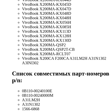
VivoBook X200MA-KX045D
VivoBook X200MA-KX047D
VivoBook X200MA-KX048D
VivoBook X200MA-KX048H
VivoBook X200MA-KX056H
VivoBook X200MA-KX085H
VivoBook X200MA-KX113D
VivoBook X200MA-KX128H
VivoBook X200MA-KX130D
VivoBook X200MA-QSP2
VivoBook X200MA-QSP2T-CB
VivoBook X200MA-RCLT07
VivoBook X200CA F200CA A31LM2H A31N1302
A3INI302
Список совместимых парт-номеров
p/n:
0B110-00240100E
0B110-00240000M
A31LM2H
A31N1302
1566-6868