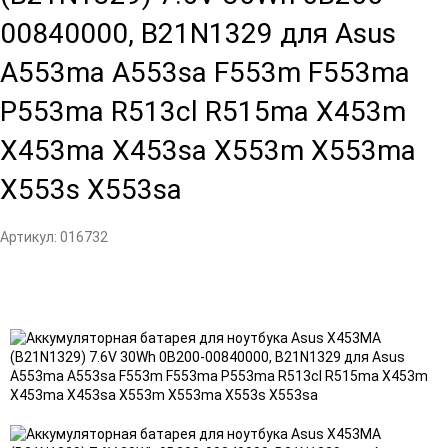
00840000, B21N1329 для Asus
A553ma A553sa F553m F553ma
P553ma R513cl R515ma X453m
X453ma X453sa X553m X553ma
X553s X553sa
Артикул:
016732
Добавить
Добавить
в
к