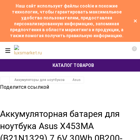
Наш сайт использует файлы cookie и похожие
технологии, чтобы гарантировать максимальное
удобство пользователям, предоставляя
персонализированную информацию, запоминая
предпочтения в области маркетинга и продукции, а
также помогая получить правильную информацию.
0
КАТАЛОГ ТОВАРОВ
Аккумуляторы для ноутбуков
Asus
Поделится ссылкой
Аккумуляторная батарея для
ноутбука Asus X453MA
(B21N1329) 7.6V 30Wh 0B200-