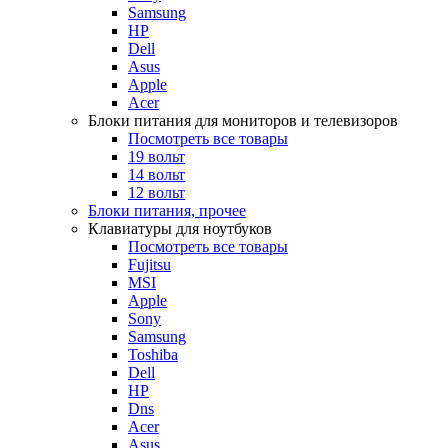
Samsung
HP
Dell
Asus
Apple
Acer
Блоки питания для мониторов и телевизоров
Посмотреть все товары
19 вольт
14 вольт
12 вольт
Блоки питания, прочее
Клавиатуры для ноутбуков
Посмотреть все товары
Fujitsu
MSI
Apple
Sony
Samsung
Toshiba
Dell
HP
Dns
Acer
Asus