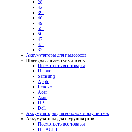
28"
42"
39"
40"
49"
55"
50"
47"
43"
32"
Аккумуляторы для пылесосов
Шлейфы для жестких дисков
Посмотреть все товары
Huawei
Samsung
Apple
Lenovo
Acer
Asus
HP
Dell
Аккумуляторы для колонок и наушников
Аккумуляторы для шуруповертов
Посмотреть все товары
HITACHI