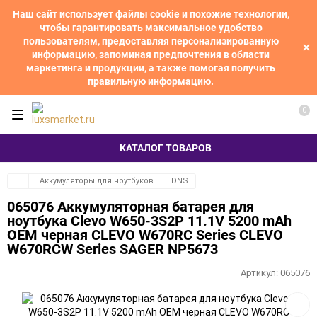
Наш сайт использует файлы cookie и похожие технологии,
чтобы гарантировать максимальное удобство
пользователям, предоставляя персонализированную
информацию, запоминая предпочтения в области
маркетинга и продукции, а также помогая получить
правильную информацию.
0
КАТАЛОГ ТОВАРОВ
Аккумуляторы для ноутбуков
DNS
065076 Аккумуляторная батарея для
ноутбука Clevo W650-3S2P 11.1V 5200 mAh
OEM черная CLEVO W670RC Series CLEVO
W670RCW Series SAGER NP5673
Артикул:
065076
Добав
в