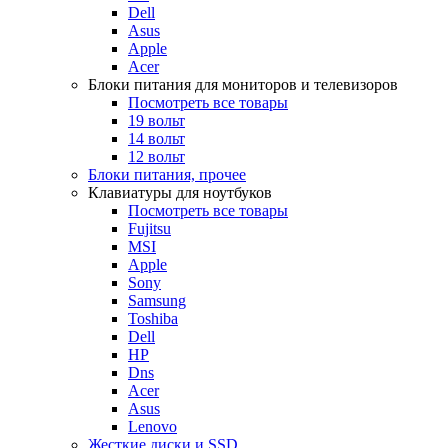
Dell
Asus
Apple
Acer
Блоки питания для мониторов и телевизоров
Посмотреть все товары
19 вольт
14 вольт
12 вольт
Блоки питания, прочее
Клавиатуры для ноутбуков
Посмотреть все товары
Fujitsu
MSI
Apple
Sony
Samsung
Toshiba
Dell
HP
Dns
Acer
Asus
Lenovo
Жесткие диски и SSD