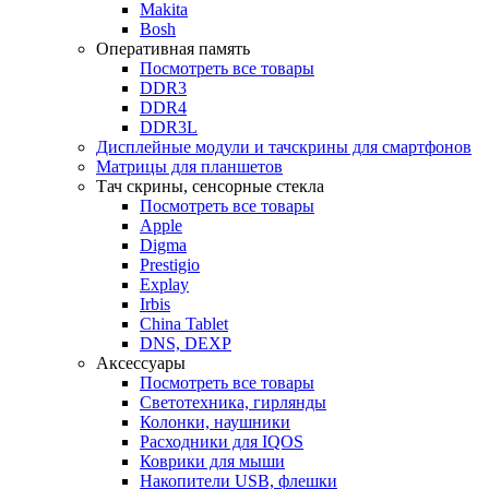
Makita
Bosh
Оперативная память
Посмотреть все товары
DDR3
DDR4
DDR3L
Дисплейные модули и тачскрины для смартфонов
Матрицы для планшетов
Тач скрины, сенсорные стекла
Посмотреть все товары
Apple
Digma
Prestigio
Explay
Irbis
China Tablet
DNS, DEXP
Аксессуары
Посмотреть все товары
Светотехника, гирлянды
Колонки, наушники
Расходники для IQOS
Коврики для мыши
Накопители USB, флешки