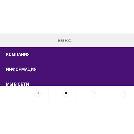
наверх
КОМПАНИЯ
ИНФОРМАЦИЯ
МЫ В СЕТИ
0
0
0
0
КОНТАКТЫ
© 2026 LUXSMARKET
Создание сайта
,
продвижение сайта
:
Студия