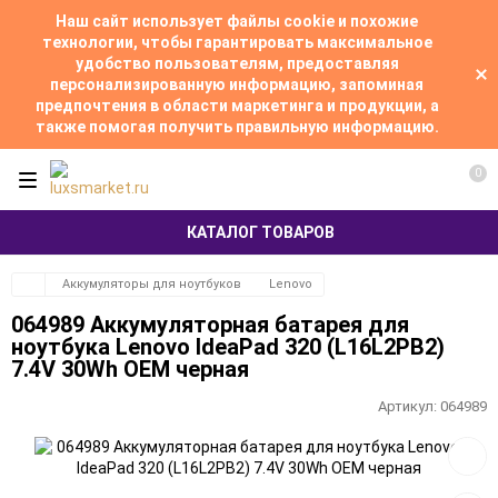
Наш сайт использует файлы cookie и похожие
технологии, чтобы гарантировать максимальное
удобство пользователям, предоставляя
персонализированную информацию, запоминая
предпочтения в области маркетинга и продукции, а
также помогая получить правильную информацию.
0
КАТАЛОГ ТОВАРОВ
Аккумуляторы для ноутбуков
Lenovo
064989 Аккумуляторная батарея для
ноутбука Lenovo IdeaPad 320 (L16L2PB2)
7.4V 30Wh OEM черная
Артикул:
064989
Добав
в
избра