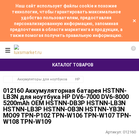
Наш сайт использует файлы cookie и похожие
технологии, чтобы гарантировать максимальное
удобство пользователям, предоставляя
персонализированную информацию, запоминая
предпочтения в области маркетинга и продукции, а
также помогая получить правильную информацию.
0
КАТАЛОГ ТОВАРОВ
Аккумуляторы для ноутбуков
HP
012160 Аккумуляторная батарея HSTNN-
LB3N для ноутбука HP DV6-7000 DV6-8000
5200mAh OEM HSTNN-DB3P HSTNN-LB3N
HSTNN-LB3P HSTNN-OB3N HSTNN-YB3N
MO09 TPN-P102 TPN-W106 TPN-W107 TPN-
W108 TPN-W109
Артикул:
012160