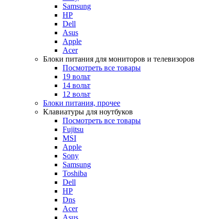
Samsung
HP
Dell
Asus
Apple
Acer
Блоки питания для мониторов и телевизоров
Посмотреть все товары
19 вольт
14 вольт
12 вольт
Блоки питания, прочее
Клавиатуры для ноутбуков
Посмотреть все товары
Fujitsu
MSI
Apple
Sony
Samsung
Toshiba
Dell
HP
Dns
Acer
Asus