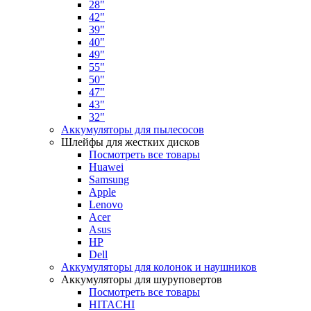
28"
42"
39"
40"
49"
55"
50"
47"
43"
32"
Аккумуляторы для пылесосов
Шлейфы для жестких дисков
Посмотреть все товары
Huawei
Samsung
Apple
Lenovo
Acer
Asus
HP
Dell
Аккумуляторы для колонок и наушников
Аккумуляторы для шуруповертов
Посмотреть все товары
HITACHI