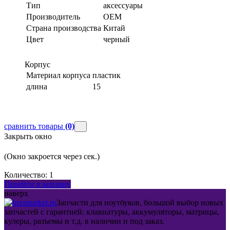
Тип
аксессуары
Производитель
OEM
Страна производства
Китай
Цвет
черный
Корпус
Материал корпуса
пластик
длина
15
сравнить товары
(0)
Закрыть окно
(Окно закроется через
сек.)
Количество:
1
Перейти в корзину
наверх
Запчасти для ноутбуков, большой выбор новых
запчастей с гарантией: клавиатуры, аккумуляторы, матрицы,
кулеры, разъемы и т.д. в наличии и под заказ.