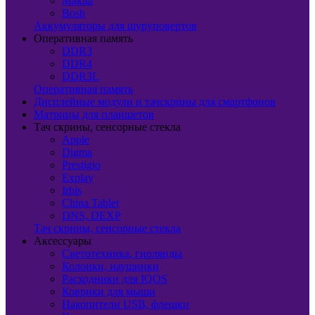
Makita
Bosh
Аккумуляторы для шуруповертов
Оперативная память
DDR3
DDR4
DDR3L
Оперативная память
Дисплейные модули и тачскрины для смартфонов
Матрицы для планшетов
Тач скрины, сенсорные стекла
Apple
Digma
Prestigio
Explay
Irbis
China Tablet
DNS, DEXP
Тач скрины, сенсорные стекла
Аксессуары
Светотехника, гирлянды
Колонки, наушники
Расходники для IQOS
Коврики для мыши
Накопители USB, флешки