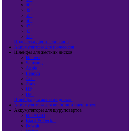
40"
49"
55"
50"
47"
43"
32"
Подсветка для телевизоров
Аккумуляторы для пылесосов
Шлейфы для жестких дисков
Huawei
Samsung
Apple
Lenovo
Acer
Asus
HP
Dell
Шлейфы для жестких дисков
Аккумуляторы для колонок и наушников
Аккумуляторы для шуруповертов
HITACHI
Black & Decker
Dewalt