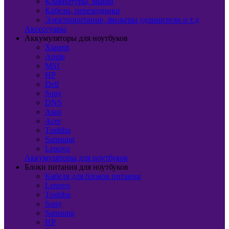
Клавиатуры, мыши
Кабели, переходники
Электропитание, фильтры удлинители и т.д
Аксессуары
Аккумуляторы для ноутбуков
Xiaomi
Apple
MSI
HP
Dell
Sony
DNS
Asus
Acer
Toshiba
Samsung
Lenovo
Аккумуляторы для ноутбуков
Блоки питания для ноутбуков
Кабеля для блоков питания
Lenovo
Toshiba
Sony
Samsung
HP