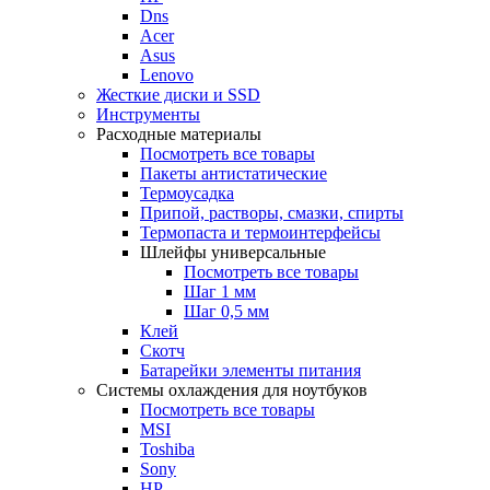
Dns
Acer
Asus
Lenovo
Жесткие диски и SSD
Инструменты
Расходные материалы
Посмотреть все товары
Пакеты антистатические
Термоусадка
Припой, растворы, смазки, спирты
Термопаста и термоинтерфейсы
Шлейфы универсальные
Посмотреть все товары
Шаг 1 мм
Шаг 0,5 мм
Клей
Скотч
Батарейки элементы питания
Системы охлаждения для ноутбуков
Посмотреть все товары
MSI
Toshiba
Sony
HP