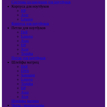
Системы охлаждения для ноутбуков
Корпуса для ноутбуков
HP
Acer
Lenovo
Корпуса для ноутбуков
Петли для ноутбуков
Dell
Lenovo
Asus
HP
Acer
Toshiba
Петли для ноутбуков
Шлейфы матриц
Dell
DNS
Samsung
Lenovo
Toshiba
HP
Asus
Acer
Шлейфы матриц
Чипы / микросхемы