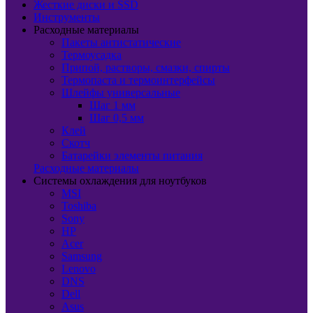
Жесткие диски и SSD
Инструменты
Расходные материалы
Пакеты антистатические
Термоусадка
Припой, растворы, смазки, спирты
Термопаста и термоинтерфейсы
Шлейфы универсальные
Шаг 1 мм
Шаг 0,5 мм
Клей
Скотч
Батарейки элементы питания
Расходные материалы
Системы охлаждения для ноутбуков
MSI
Toshiba
Sony
HP
Acer
Samsung
Lenovo
DNS
Dell
Asus