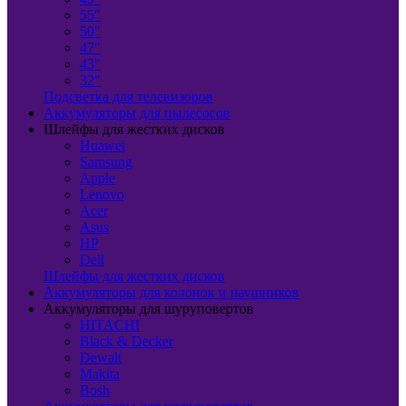
55"
50"
47"
43"
32"
Подсветка для телевизоров
Аккумуляторы для пылесосов
Шлейфы для жестких дисков
Huawei
Samsung
Apple
Lenovo
Acer
Asus
HP
Dell
Шлейфы для жестких дисков
Аккумуляторы для колонок и наушников
Аккумуляторы для шуруповертов
HITACHI
Black & Decker
Dewalt
Makita
Bosh