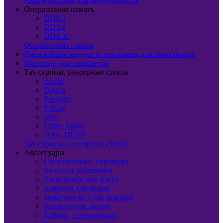
Аккумуляторы для шуруповертов
Оперативная память
DDR3
DDR4
DDR3L
Оперативная память
Дисплейные модули и тачскрины для смартфонов
Матрицы для планшетов
Тач скрины, сенсорные стекла
Apple
Digma
Prestigio
Explay
Irbis
China Tablet
DNS, DEXP
Тач скрины, сенсорные стекла
Аксессуары
Светотехника, гирлянды
Колонки, наушники
Расходники для IQOS
Коврики для мыши
Накопители USB, флешки
Клавиатуры, мыши
Кабели, переходники