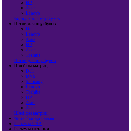
HP
Acer
Lenovo
Корпуса для ноутбуков
Петли для ноутбуков
Dell
Lenovo
Asus
HP
Acer
Toshiba
Петли для ноутбуков
Шлейфы матриц
Dell
DNS
Samsung
Lenovo
Toshiba
HP
Asus
Acer
Шлейфы матриц
Чипы / микросхемы
Разъемы USB
Разъемы питания