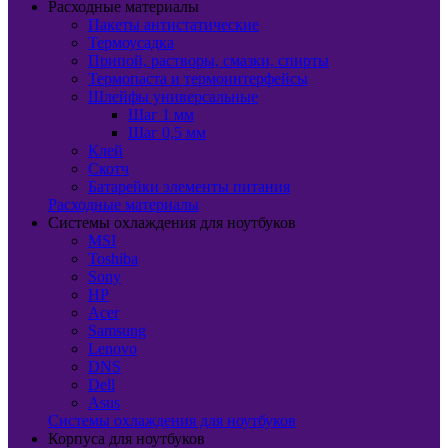
Расходные материалы
Пакеты антистатические
Термоусадка
Припой, растворы, смазки, спирты
Термопаста и термоинтерфейсы
Шлейфы универсальные
Шаг 1 мм
Шаг 0,5 мм
Клей
Скотч
Батарейки элементы питания
Расходные материалы
Системы охлаждения для ноутбуков
MSI
Toshiba
Sony
HP
Acer
Samsung
Lenovo
DNS
Dell
Asus
Системы охлаждения для ноутбуков
Корпуса для ноутбуков