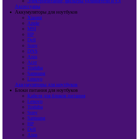
Электропитание, фильтры удлинители и т.д
Аксессуары
Аккумуляторы для ноутбуков
Xiaomi
Apple
MSI
HP
Dell
Sony
DNS
Asus
Acer
Toshiba
Samsung
Lenovo
Аккумуляторы для ноутбуков
Блоки питания для ноутбуков
Кабеля для блоков питания
Lenovo
Toshiba
Sony
Samsung
HP
Dell
Asus