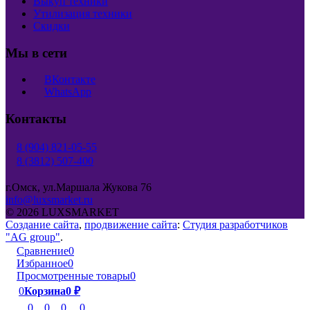
Выкуп техники
Утилизация техники
Скидки
Мы в сети
ВКонтакте
WhatsApp
Контакты
8 (904) 821-05-55
8 (3812) 507-400
г.Омск, ул.Маршала Жукова 76
info@luxsmarket.ru
© 2026 LUXSMARKET
Создание сайта
,
продвижение сайта
:
Студия разработчиков
"AG group"
.
Сравнение
0
Избранное
0
Просмотренные товары
0
0
Корзина
0
₽
0
0
0
0