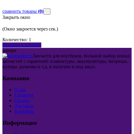
сравнить товары
(0)
Закрыть окно
(Окно закроется через
сек.)
Количество:
1
Перейти в корзину
наверх
Запчасти для ноутбуков, большой выбор новых
запчастей с гарантией: клавиатуры, аккумуляторы, матрицы,
кулеры, разъемы и т.д. в наличии и под заказ.
Компания
О нас
Гарантия
Оплата
Доставка
Контакты
Информация