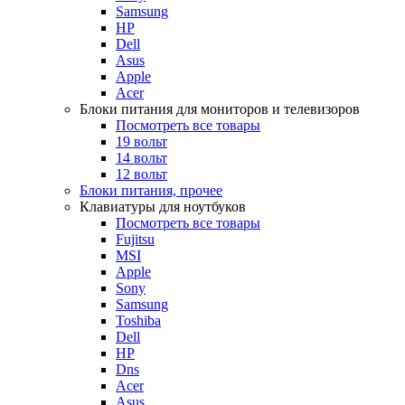
Samsung
HP
Dell
Asus
Apple
Acer
Блоки питания для мониторов и телевизоров
Посмотреть все товары
19 вольт
14 вольт
12 вольт
Блоки питания, прочее
Клавиатуры для ноутбуков
Посмотреть все товары
Fujitsu
MSI
Apple
Sony
Samsung
Toshiba
Dell
HP
Dns
Acer
Asus