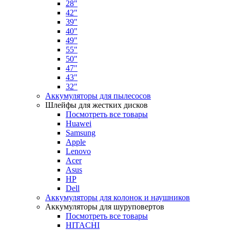
28"
42"
39"
40"
49"
55"
50"
47"
43"
32"
Аккумуляторы для пылесосов
Шлейфы для жестких дисков
Посмотреть все товары
Huawei
Samsung
Apple
Lenovo
Acer
Asus
HP
Dell
Аккумуляторы для колонок и наушников
Аккумуляторы для шуруповертов
Посмотреть все товары
HITACHI