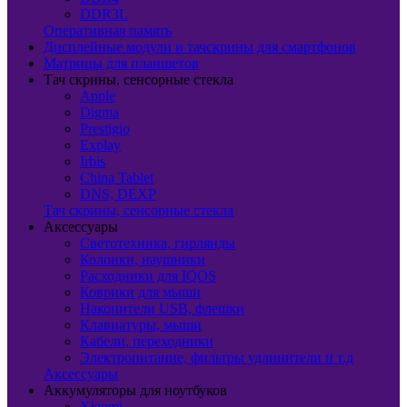
DDR3L
Оперативная память
Дисплейные модули и тачскрины для смартфонов
Матрицы для планшетов
Тач скрины, сенсорные стекла
Apple
Digma
Prestigio
Explay
Irbis
China Tablet
DNS, DEXP
Тач скрины, сенсорные стекла
Аксессуары
Светотехника, гирлянды
Колонки, наушники
Расходники для IQOS
Коврики для мыши
Накопители USB, флешки
Клавиатуры, мыши
Кабели, переходники
Электропитание, фильтры удлинители и т.д
Аксессуары
Аккумуляторы для ноутбуков
Xiaomi