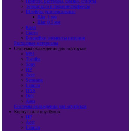
Припой, растворы, смазки, спирты
Термопаста и термоинтерфейсы
Шлейфы универсальные
Шаг 1 мм
Шаг 0,5 мм
Клей
Скотч
Батарейки элементы питания
Расходные материалы
Системы охлаждения для ноутбуков
MSI
Toshiba
Sony
HP
Acer
Samsung
Lenovo
DNS
Dell
Asus
Системы охлаждения для ноутбуков
Корпуса для ноутбуков
HP
Acer
Lenovo