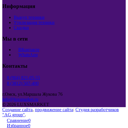
Информация
Выкуп техники
Утилизация техники
Скидки
Мы в сети
ВКонтакте
WhatsApp
Контакты
8 (904) 821-05-55
8 (3812) 507-400
г.Омск, ул.Маршала Жукова 76
info@luxsmarket.ru
© 2026 LUXSMARKET
Создание сайта
,
продвижение сайта
:
Студия разработчиков
"AG group"
.
Сравнение
0
Избранное
0