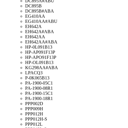
DC895A#ABU
DC895B
DC895B#ABA
EG410AA
EG410AA#ABU
EH642A
EH642A#ABA
EH642AA
EH642AA#ABA
HP-0L091B13
HP-AP091F13P
HP-APO91F13P
HP-OL091B13
KG298AA#ABA
LPACQ3
P-0K065B13
PA-1900-05C1
PA-1900-08R1
PA-1900-15C1
PA-1900-18R1
PPP002D
PPP009H
PPP012H
PPP012H-S
PPP012L