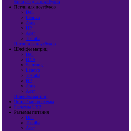
Корпуса для ноутбуков
Петли для ноутбуков
Dell
Lenovo
Asus
HP
Acer
Toshiba
Петли для ноутбуков
Шлейфы матриц
Dell
DNS
Samsung
Lenovo
Toshiba
HP
Asus
Acer
Шлейфы матриц
Чипы / микросхемы
Разъемы USB
Разъемы питания
Dell
Toshiba
Acer