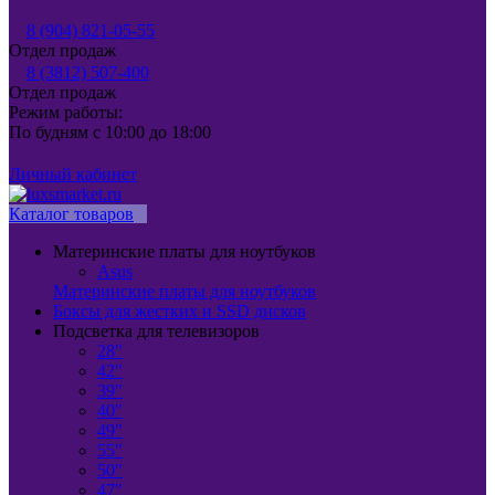
8 (904) 821-05-55
Отдел продаж
8 (3812) 507-400
Отдел продаж
Режим работы:
По будням с 10:00 до 18:00
Личный кабинет
Каталог товаров
Материнские платы для ноутбуков
Asus
Материнские платы для ноутбуков
Боксы для жестких и SSD дисков
Подсветка для телевизоров
28"
42"
39"
40"
49"
55"
50"
47"