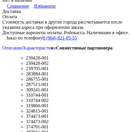
Нет в наличии
Сравнение
Избранное
Доставка
Оплата
Стоимость доставки в другие города рассчитывается после
указания адреса при оформлении заказа.
Доступные варианты оплаты: Робокасса, Наличными в офисе.
Заказ по телефону
8 (904) 821-05-55
Описание
Характеристики
Совместимые партномера
239428-001
239428-002
239705-001
283884-001
286755-001
287515-001
309241-001
310744-001
310744-002
319860-001
324815-001
374473-001
374473-002
374791-001