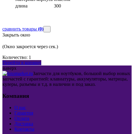
длина
300
сравнить товары
(0)
Закрыть окно
(Окно закроется через
сек.)
Количество:
1
Перейти в корзину
наверх
Запчасти для ноутбуков, большой выбор новых
запчастей с гарантией: клавиатуры, аккумуляторы, матрицы,
кулеры, разъемы и т.д. в наличии и под заказ.
Компания
О нас
Гарантия
Оплата
Доставка
Контакты