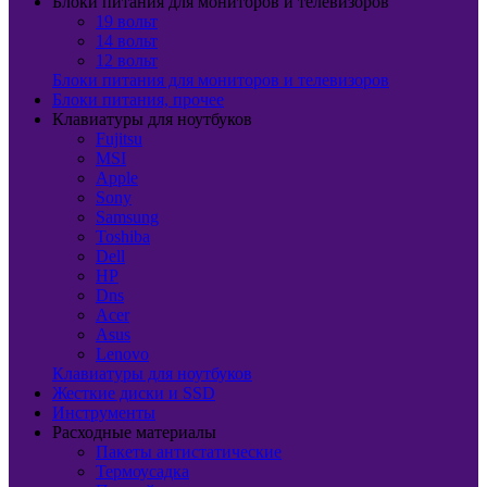
Блоки питания для мониторов и телевизоров
19 вольт
14 вольт
12 вольт
Блоки питания для мониторов и телевизоров
Блоки питания, прочее
Клавиатуры для ноутбуков
Fujitsu
MSI
Apple
Sony
Samsung
Toshiba
Dell
HP
Dns
Acer
Asus
Lenovo
Клавиатуры для ноутбуков
Жесткие диски и SSD
Инструменты
Расходные материалы
Пакеты антистатические
Термоусадка