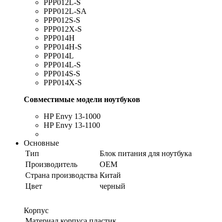
PPP012L-S
PPP012L-SA
PPP012S-S
PPP012X-S
PPP014H
PPP014H-S
PPP014L
PPP014L-S
PPP014S-S
PPP014X-S
Совместимые модели ноутбуков
HP Envy 13-1000
HP Envy 13-1100
Основные
Тип
Блок питания для ноутбука
Производитель
OEM
Страна производства
Китай
Цвет
черный
Корпус
Материал корпуса
пластик