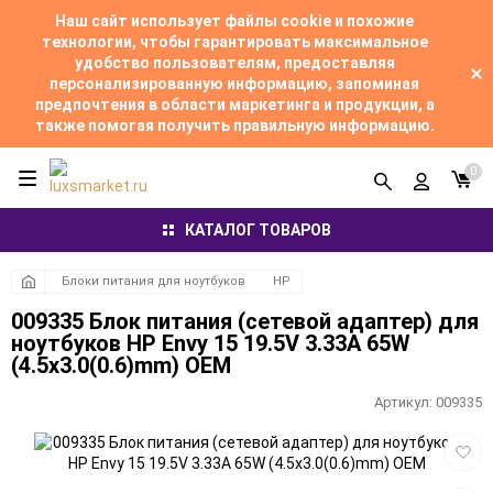
Наш сайт использует файлы cookie и похожие
технологии, чтобы гарантировать максимальное
удобство пользователям, предоставляя
персонализированную информацию, запоминая
предпочтения в области маркетинга и продукции, а
также помогая получить правильную информацию.
0
КАТАЛОГ ТОВАРОВ
Блоки питания для ноутбуков
HP
009335 Блок питания (сетевой адаптер) для
ноутбуков HP Envy 15 19.5V 3.33A 65W
(4.5х3.0(0.6)mm) OEM
Артикул:
009335
Добав
в
избра