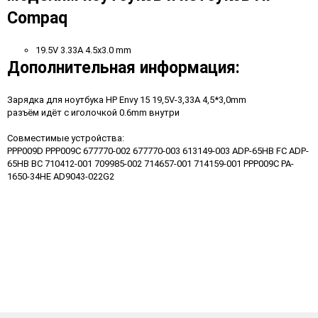
Compaq
19.5V 3.33A 4.5х3.0 mm
Дополнительная информация:
Зарядка для ноутбука HP Envy 15 19,5V-3,33A 4,5*3,0mm
разъём идёт с иголочкой 0.6mm внутри
Совместимые устройства:
PPP009D PPP009C 677770-002 677770-003 613149-003 ADP-65HB FC ADP-
65HB BC 710412-001 709985-002 714657-001 714159-001 PPP009C PA-
1650-34HE AD9043-022G2