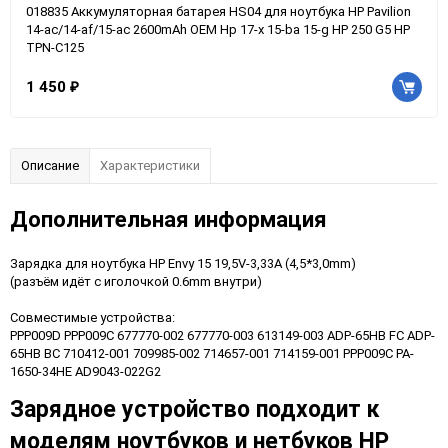
018835 Аккумуляторная батарея HS04 для ноутбука HP Pavilion
14-ac/14-af/15-ac 2600mAh OEM Hp 17-x 15-ba 15-g HP 250 G5 HP
TPN-C125
1 450
₽
Описание
Характеристики
Дополнительная информация
Зарядка для ноутбука HP Envy 15 19,5V-3,33A (4,5*3,0mm)
(разъём идёт с иголочкой 0.6mm внутри)
Совместимые устройства:
PPP009D PPP009C 677770-002 677770-003 613149-003 ADP-65HB FC ADP-
65HB BC 710412-001 709985-002 714657-001 714159-001 PPP009C PA-
1650-34HE AD9043-022G2
Зарядное устройство подходит к
моделям ноутбуков и нетбуков HP