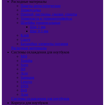
Расходные материалы
Пакеты антистатические
Термоусадка
Припой, растворы, смазки, спирты
Термопаста и термоинтерфейсы
Шлейфы универсальные
Шаг 1 мм
Шаг 0,5 мм
Клей
Скотч
Батарейки элементы питания
Расходные материалы
Системы охлаждения для ноутбуков
MSI
Toshiba
Sony
HP
Acer
Samsung
Lenovo
DNS
Dell
Asus
Системы охлаждения для ноутбуков
Корпуса для ноутбуков