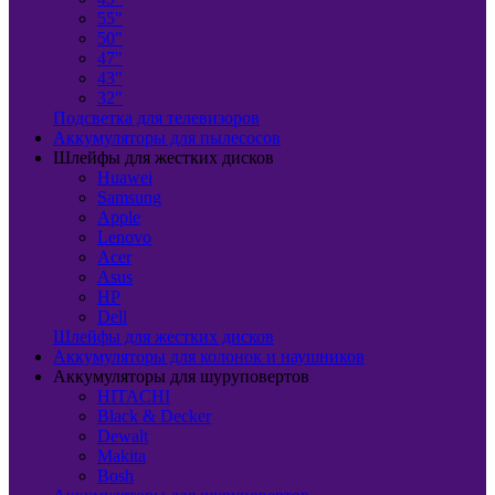
55"
50"
47"
43"
32"
Подсветка для телевизоров
Аккумуляторы для пылесосов
Шлейфы для жестких дисков
Huawei
Samsung
Apple
Lenovo
Acer
Asus
HP
Dell
Шлейфы для жестких дисков
Аккумуляторы для колонок и наушников
Аккумуляторы для шуруповертов
HITACHI
Black & Decker
Dewalt
Makita
Bosh