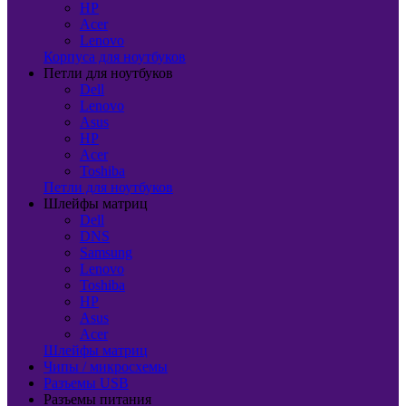
HP
Acer
Lenovo
Корпуса для ноутбуков
Петли для ноутбуков
Dell
Lenovo
Asus
HP
Acer
Toshiba
Петли для ноутбуков
Шлейфы матриц
Dell
DNS
Samsung
Lenovo
Toshiba
HP
Asus
Acer
Шлейфы матриц
Чипы / микросхемы
Разъемы USB
Разъемы питания