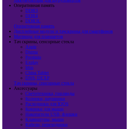
Аккумуляторы для шуруповертов
Оперативная память
DDR3
DDR4
DDR3L
Оперативная память
Дисплейные модули и тачскрины для смартфонов
Матрицы для планшетов
Тач скрины, сенсорные стекла
Apple
Digma
Prestigio
Explay
Irbis
China Tablet
DNS, DEXP
Тач скрины, сенсорные стекла
Аксессуары
Светотехника, гирлянды
Колонки, наушники
Расходники для IQOS
Коврики для мыши
Накопители USB, флешки
Клавиатуры, мыши
Кабели, переходники