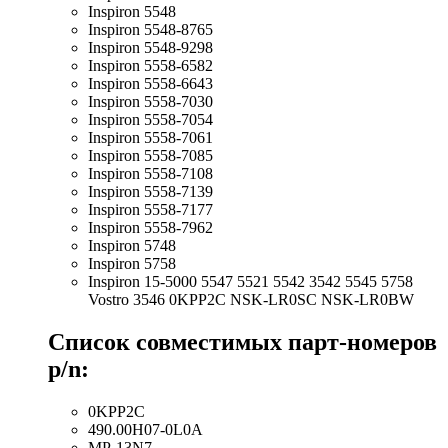
Inspiron 5548
Inspiron 5548-8765
Inspiron 5548-9298
Inspiron 5558-6582
Inspiron 5558-6643
Inspiron 5558-7030
Inspiron 5558-7054
Inspiron 5558-7061
Inspiron 5558-7085
Inspiron 5558-7108
Inspiron 5558-7139
Inspiron 5558-7177
Inspiron 5558-7962
Inspiron 5748
Inspiron 5758
Inspiron 15-5000 5547 5521 5542 3542 5545 5758
Vostro 3546 0KPP2C NSK-LR0SC NSK-LR0BW
Список совместимых парт-номеров
p/n:
0KPP2C
490.00H07-0L0A
MP-13N7