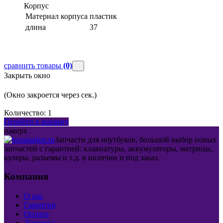
Корпус
Материал корпуса
пластик
длина
37
сравнить товары
(0)
Закрыть окно
(Окно закроется через
сек.)
Количество:
1
Перейти в корзину
наверх
Запчасти для ноутбуков, большой выбор новых
запчастей с гарантией: клавиатуры, аккумуляторы, матрицы,
кулеры, разъемы и т.д. в наличии и под заказ.
Компания
О нас
Гарантия
Оплата
Доставка