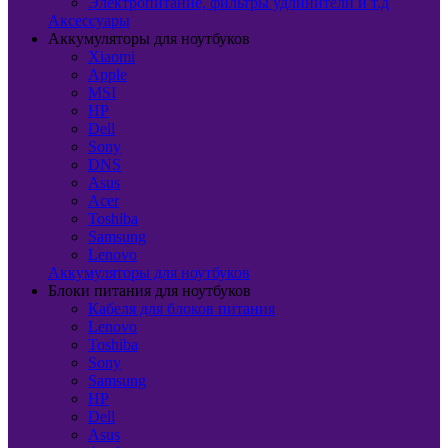
Электропитание, фильтры удлинители и т.д
Аксессуары
Аккумуляторы для ноутбуков
Xiaomi
Apple
MSI
HP
Dell
Sony
DNS
Asus
Acer
Toshiba
Samsung
Lenovo
Аккумуляторы для ноутбуков
Блоки питания для ноутбуков
Кабеля для блоков питания
Lenovo
Toshiba
Sony
Samsung
HP
Dell
Asus