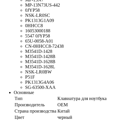
MP-13N73US-442
0JYP58
NSK-LR0SC
PK1313G1A09
0HHCC8
16053000188
5547 0JYP58
65U-0058-A01
CN-0HHCC8-72438
M3541D-1428
M3541D-1428B
M3541D-1628B
M3541D-1628L
NSK-LR0BW
P51F
PK1313G4A06
SG-63500-XAA
Основные
Тип
Клавиатура для ноутбука
Производитель
OEM
Страна производства
Китай
Цвет
черный