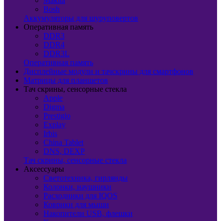
Makita
Bosh
Аккумуляторы для шуруповертов
Оперативная память
DDR3
DDR4
DDR3L
Оперативная память
Дисплейные модули и тачскрины для смартфонов
Матрицы для планшетов
Тач скрины, сенсорные стекла
Apple
Digma
Prestigio
Explay
Irbis
China Tablet
DNS, DEXP
Тач скрины, сенсорные стекла
Аксессуары
Светотехника, гирлянды
Колонки, наушники
Расходники для IQOS
Коврики для мыши
Накопители USB, флешки