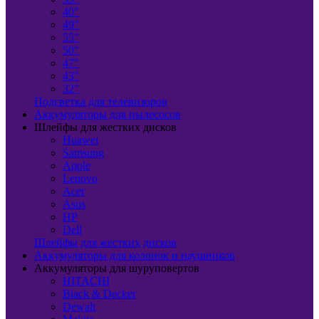
40"
49"
55"
50"
47"
43"
32"
Подсветка для телевизоров
Аккумуляторы для пылесосов
Шлейфы для жестких дисков
Huawei
Samsung
Apple
Lenovo
Acer
Asus
HP
Dell
Шлейфы для жестких дисков
Аккумуляторы для колонок и наушников
Аккумуляторы для шуруповертов
HITACHI
Black & Decker
Dewalt