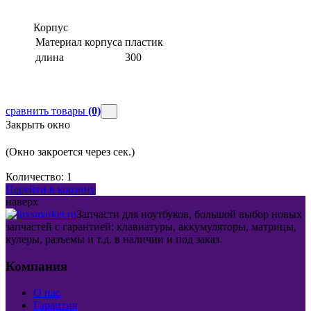
Корпус
Материал корпуса
пластик
длина
300
сравнить товары
(0)
Закрыть окно
(Окно закроется через
сек.)
Количество:
1
Перейти в корзину
наверх
Запчасти для ноутбуков, большой выбор новых
запчастей с гарантией: клавиатуры, аккумуляторы, матрицы,
кулеры, разъемы и т.д. в наличии и под заказ.
Компания
О нас
Гарантия