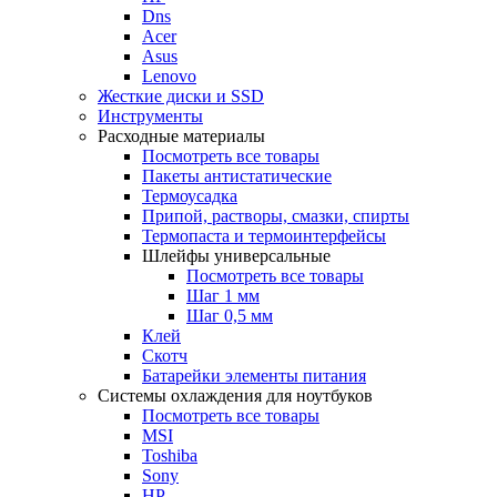
Dns
Acer
Asus
Lenovo
Жесткие диски и SSD
Инструменты
Расходные материалы
Посмотреть все товары
Пакеты антистатические
Термоусадка
Припой, растворы, смазки, спирты
Термопаста и термоинтерфейсы
Шлейфы универсальные
Посмотреть все товары
Шаг 1 мм
Шаг 0,5 мм
Клей
Скотч
Батарейки элементы питания
Системы охлаждения для ноутбуков
Посмотреть все товары
MSI
Toshiba
Sony
HP