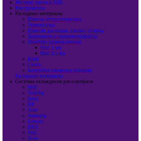
Жесткие диски и SSD
Инструменты
Расходные материалы
Пакеты антистатические
Термоусадка
Припой, растворы, смазки, спирты
Термопаста и термоинтерфейсы
Шлейфы универсальные
Шаг 1 мм
Шаг 0,5 мм
Клей
Скотч
Батарейки элементы питания
Расходные материалы
Системы охлаждения для ноутбуков
MSI
Toshiba
Sony
HP
Acer
Samsung
Lenovo
DNS
Dell
Asus