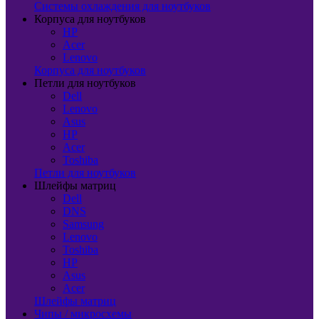
Системы охлаждения для ноутбуков
Корпуса для ноутбуков
HP
Acer
Lenovo
Корпуса для ноутбуков
Петли для ноутбуков
Dell
Lenovo
Asus
HP
Acer
Toshiba
Петли для ноутбуков
Шлейфы матриц
Dell
DNS
Samsung
Lenovo
Toshiba
HP
Asus
Acer
Шлейфы матриц
Чипы / микросхемы