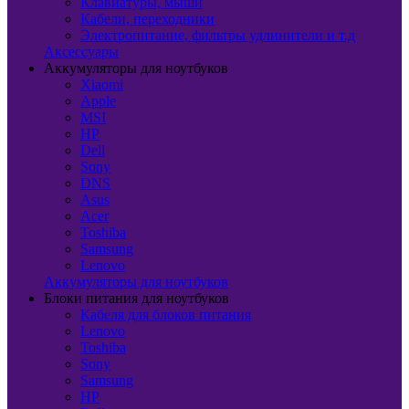
Клавиатуры, мыши
Кабели, переходники
Электропитание, фильтры удлинители и т.д
Аксессуары
Аккумуляторы для ноутбуков
Xiaomi
Apple
MSI
HP
Dell
Sony
DNS
Asus
Acer
Toshiba
Samsung
Lenovo
Аккумуляторы для ноутбуков
Блоки питания для ноутбуков
Кабеля для блоков питания
Lenovo
Toshiba
Sony
Samsung
HP