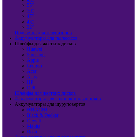
55"
50"
47"
43"
32"
Подсветка для телевизоров
Аккумуляторы для пылесосов
Шлейфы для жестких дисков
Huawei
Samsung
Apple
Lenovo
Acer
Asus
HP
Dell
Шлейфы для жестких дисков
Аккумуляторы для колонок и наушников
Аккумуляторы для шуруповертов
HITACHI
Black & Decker
Dewalt
Makita
Bosh