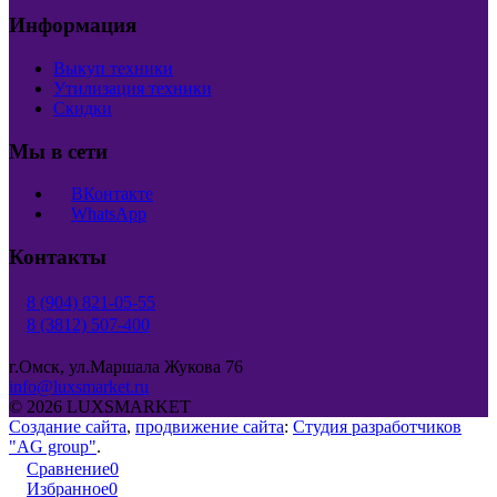
Информация
Выкуп техники
Утилизация техники
Скидки
Мы в сети
ВКонтакте
WhatsApp
Контакты
8 (904) 821-05-55
8 (3812) 507-400
г.Омск, ул.Маршала Жукова 76
info@luxsmarket.ru
© 2026 LUXSMARKET
Создание сайта
,
продвижение сайта
:
Студия разработчиков
"AG group"
.
Сравнение
0
Избранное
0