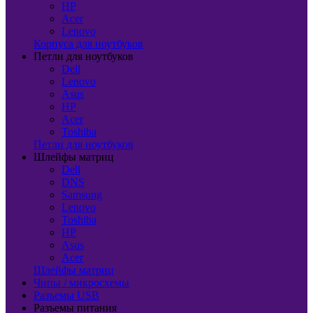
HP
Acer
Lenovo
Корпуса для ноутбуков
Петли для ноутбуков
Dell
Lenovo
Asus
HP
Acer
Toshiba
Петли для ноутбуков
Шлейфы матриц
Dell
DNS
Samsung
Lenovo
Toshiba
HP
Asus
Acer
Шлейфы матриц
Чипы / микросхемы
Разъемы USB
Разъемы питания