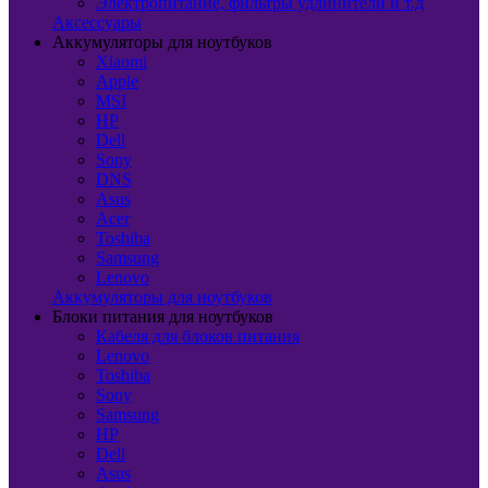
Электропитание, фильтры удлинители и т.д
Аксессуары
Аккумуляторы для ноутбуков
Xiaomi
Apple
MSI
HP
Dell
Sony
DNS
Asus
Acer
Toshiba
Samsung
Lenovo
Аккумуляторы для ноутбуков
Блоки питания для ноутбуков
Кабеля для блоков питания
Lenovo
Toshiba
Sony
Samsung
HP
Dell
Asus