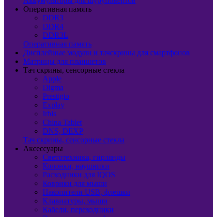
Аккумуляторы для шуруповертов
Оперативная память
DDR3
DDR4
DDR3L
Оперативная память
Дисплейные модули и тачскрины для смартфонов
Матрицы для планшетов
Тач скрины, сенсорные стекла
Apple
Digma
Prestigio
Explay
Irbis
China Tablet
DNS, DEXP
Тач скрины, сенсорные стекла
Аксессуары
Светотехника, гирлянды
Колонки, наушники
Расходники для IQOS
Коврики для мыши
Накопители USB, флешки
Клавиатуры, мыши
Кабели, переходники