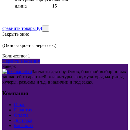
длина
15
сравнить товары
(0)
Закрыть окно
(Окно закроется через
сек.)
Количество:
1
Перейти в корзину
наверх
Запчасти для ноутбуков, большой выбор новых
запчастей с гарантией: клавиатуры, аккумуляторы, матрицы,
кулеры, разъемы и т.д. в наличии и под заказ.
Компания
О нас
Гарантия
Оплата
Доставка
Контакты