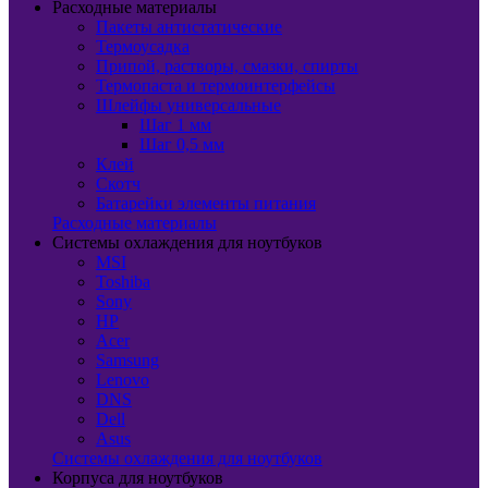
Расходные материалы
Пакеты антистатические
Термоусадка
Припой, растворы, смазки, спирты
Термопаста и термоинтерфейсы
Шлейфы универсальные
Шаг 1 мм
Шаг 0,5 мм
Клей
Скотч
Батарейки элементы питания
Расходные материалы
Системы охлаждения для ноутбуков
MSI
Toshiba
Sony
HP
Acer
Samsung
Lenovo
DNS
Dell
Asus
Системы охлаждения для ноутбуков
Корпуса для ноутбуков