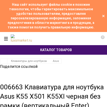
Наш сайт использует файлы cookie и похожие
технологии, чтобы гарантировать максимальное
удобство пользователям, предоставляя
персонализированную информацию, запоминая
предпочтения в области маркетинга и продукции, а
также помогая получить правильную информацию.
0
КАТАЛОГ ТОВАРОВ
Клавиатуры для ноутбуков
Asus
Поделится ссылкой
006663 Клавиатура для ноутбука
Asus K55 X501 K55XI черная без
рамки (вертикальный Enter)