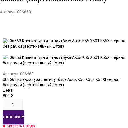
Артикул:
006663
Добавить
Добавить
в
к
избранное
сравнению
Артикул:
006663
006663 Клавиатура для ноутбука Asus K55 X501 K55XI черная
без рамки (вертикальный Enter)
Цена
800
₽
В КОРЗИНУ
Осталась 1 штука