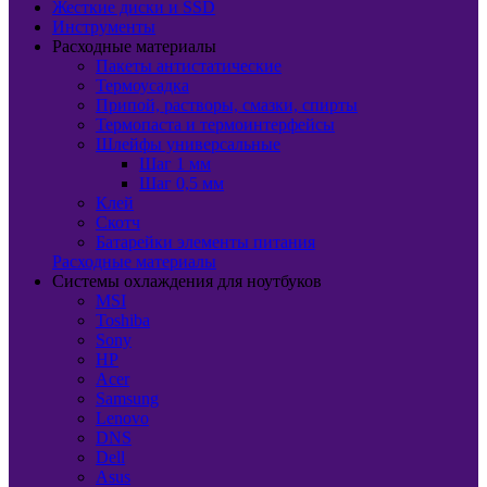
Жесткие диски и SSD
Инструменты
Расходные материалы
Пакеты антистатические
Термоусадка
Припой, растворы, смазки, спирты
Термопаста и термоинтерфейсы
Шлейфы универсальные
Шаг 1 мм
Шаг 0,5 мм
Клей
Скотч
Батарейки элементы питания
Расходные материалы
Системы охлаждения для ноутбуков
MSI
Toshiba
Sony
HP
Acer
Samsung
Lenovo
DNS
Dell
Asus