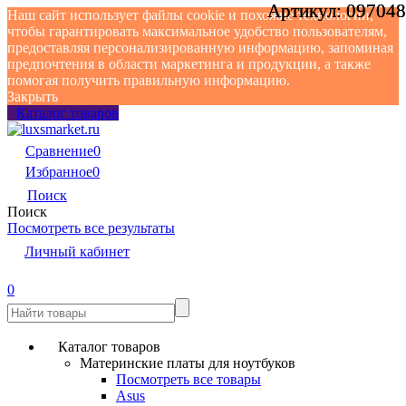
Артикул:
Артикул:
097048
097048
Наш сайт использует файлы cookie и похожие технологии,
чтобы гарантировать максимальное удобство пользователям,
предоставляя персонализированную информацию, запоминая
предпочтения в области маркетинга и продукции, а также
помогая получить правильную информацию.
Закрыть
Каталог товаров
Сравнение
0
Избранное
0
Поиск
Поиск
Посмотреть все результаты
Личный кабинет
0
Каталог товаров
Материнские платы для ноутбуков
Посмотреть все товары
Asus