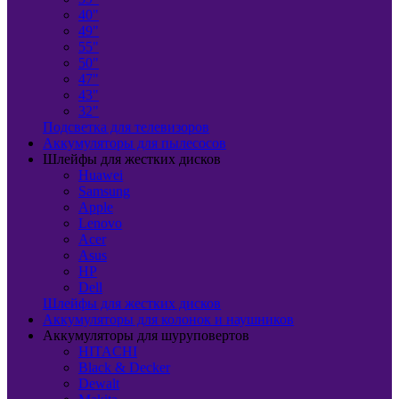
40"
49"
55"
50"
47"
43"
32"
Подсветка для телевизоров
Аккумуляторы для пылесосов
Шлейфы для жестких дисков
Huawei
Samsung
Apple
Lenovo
Acer
Asus
HP
Dell
Шлейфы для жестких дисков
Аккумуляторы для колонок и наушников
Аккумуляторы для шуруповертов
HITACHI
Black & Decker
Dewalt