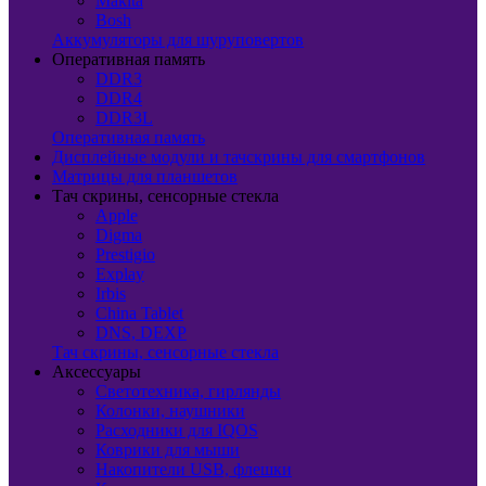
Makita
Bosh
Аккумуляторы для шуруповертов
Оперативная память
DDR3
DDR4
DDR3L
Оперативная память
Дисплейные модули и тачскрины для смартфонов
Матрицы для планшетов
Тач скрины, сенсорные стекла
Apple
Digma
Prestigio
Explay
Irbis
China Tablet
DNS, DEXP
Тач скрины, сенсорные стекла
Аксессуары
Светотехника, гирлянды
Колонки, наушники
Расходники для IQOS
Коврики для мыши
Накопители USB, флешки