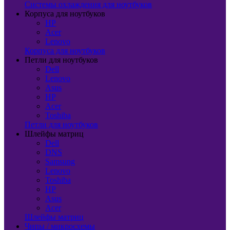
Системы охлаждения для ноутбуков
Корпуса для ноутбуков
HP
Acer
Lenovo
Корпуса для ноутбуков
Петли для ноутбуков
Dell
Lenovo
Asus
HP
Acer
Toshiba
Петли для ноутбуков
Шлейфы матриц
Dell
DNS
Samsung
Lenovo
Toshiba
HP
Asus
Acer
Шлейфы матриц
Чипы / микросхемы