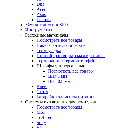
Dns
Acer
Asus
Lenovo
Жесткие диски и SSD
Инструменты
Расходные материалы
Посмотреть все товары
Пакеты антистатические
Термоусадка
Припой, растворы, смазки, спирты
Термопаста и термоинтерфейсы
Шлейфы универсальные
Посмотреть все товары
Шаг 1 мм
Шаг 0,5 мм
Клей
Скотч
Батарейки элементы питания
Системы охлаждения для ноутбуков
Посмотреть все товары
MSI
Toshiba
Sony
HP