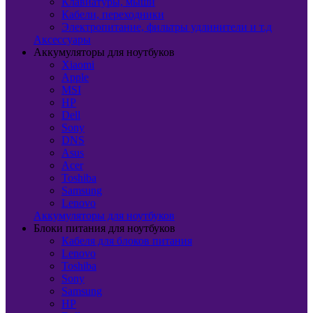
Клавиатуры, мыши
Кабели, переходники
Электропитание, фильтры удлинители и т.д
Аксессуары
Аккумуляторы для ноутбуков
Xiaomi
Apple
MSI
HP
Dell
Sony
DNS
Asus
Acer
Toshiba
Samsung
Lenovo
Аккумуляторы для ноутбуков
Блоки питания для ноутбуков
Кабеля для блоков питания
Lenovo
Toshiba
Sony
Samsung
HP