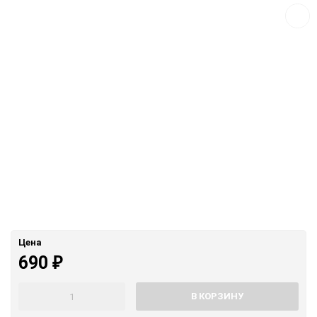
сравн
Цена
690
₽
В КОРЗИНУ