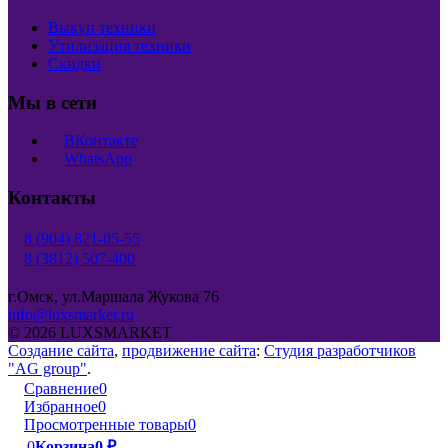
Выкуп техники
Утилизация техники
Скидки
Мы в сети
ВКонтакте
WhatsApp
Контакты
8 (904) 821-05-55
8 (3812) 507-400
г.Омск, ул.Маршала Жукова 76
info@luxsmarket.ru
© 2026 LUXSMARKET
Создание сайта
,
продвижение сайта
:
Студия разработчиков
"AG group"
.
Сравнение
0
Избранное
0
Просмотренные товары
0
0
Корзина
0
₽