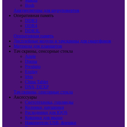
Makita
Bosh
Аккумуляторы для шуруповертов
Оперативная память
DDR3
DDR4
DDR3L
Оперативная память
Дисплейные модули и тачскрины для смартфонов
Матрицы для планшетов
Тач скрины, сенсорные стекла
Apple
Digma
Prestigio
Explay
Irbis
China Tablet
DNS, DEXP
Тач скрины, сенсорные стекла
Аксессуары
Светотехника, гирлянды
Колонки, наушники
Расходники для IQOS
Коврики для мыши
Накопители USB, флешки