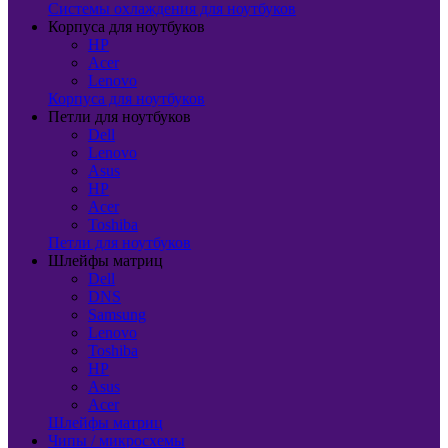
Системы охлаждения для ноутбуков
Корпуса для ноутбуков
HP
Acer
Lenovo
Корпуса для ноутбуков
Петли для ноутбуков
Dell
Lenovo
Asus
HP
Acer
Toshiba
Петли для ноутбуков
Шлейфы матриц
Dell
DNS
Samsung
Lenovo
Toshiba
HP
Asus
Acer
Шлейфы матриц
Чипы / микросхемы