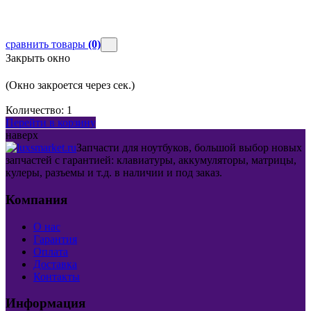
сравнить товары
(0)
Закрыть окно
(Окно закроется через
сек.)
Количество:
1
Перейти в корзину
наверх
Запчасти для ноутбуков, большой выбор новых
запчастей с гарантией: клавиатуры, аккумуляторы, матрицы,
кулеры, разъемы и т.д. в наличии и под заказ.
Компания
О нас
Гарантия
Оплата
Доставка
Контакты
Информация