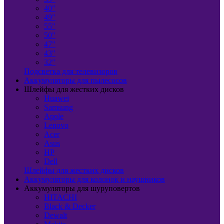
40"
49"
55"
50"
47"
43"
32"
Подсветка для телевизоров
Аккумуляторы для пылесосов
Шлейфы для жестких дисков
Huawei
Samsung
Apple
Lenovo
Acer
Asus
HP
Dell
Шлейфы для жестких дисков
Аккумуляторы для колонок и наушников
Аккумуляторы для шуруповертов
HITACHI
Black & Decker
Dewalt