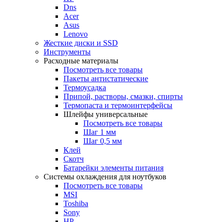
Dns
Acer
Asus
Lenovo
Жесткие диски и SSD
Инструменты
Расходные материалы
Посмотреть все товары
Пакеты антистатические
Термоусадка
Припой, растворы, смазки, спирты
Термопаста и термоинтерфейсы
Шлейфы универсальные
Посмотреть все товары
Шаг 1 мм
Шаг 0,5 мм
Клей
Скотч
Батарейки элементы питания
Системы охлаждения для ноутбуков
Посмотреть все товары
MSI
Toshiba
Sony
HP