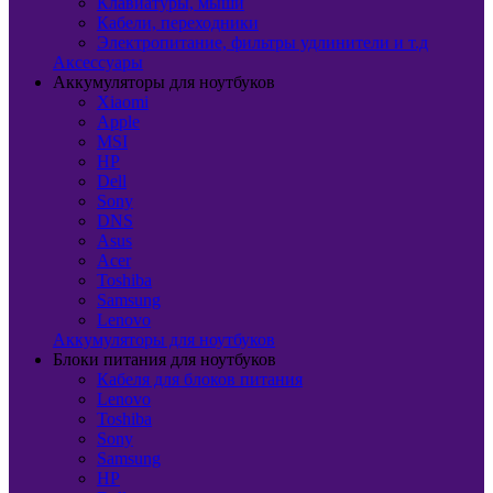
Клавиатуры, мыши
Кабели, переходники
Электропитание, фильтры удлинители и т.д
Аксессуары
Аккумуляторы для ноутбуков
Xiaomi
Apple
MSI
HP
Dell
Sony
DNS
Asus
Acer
Toshiba
Samsung
Lenovo
Аккумуляторы для ноутбуков
Блоки питания для ноутбуков
Кабеля для блоков питания
Lenovo
Toshiba
Sony
Samsung
HP