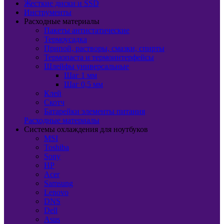
Жесткие диски и SSD
Инструменты
Расходные материалы
Пакеты антистатические
Термоусадка
Припой, растворы, смазки, спирты
Термопаста и термоинтерфейсы
Шлейфы универсальные
Шаг 1 мм
Шаг 0,5 мм
Клей
Скотч
Батарейки элементы питания
Расходные материалы
Системы охлаждения для ноутбуков
MSI
Toshiba
Sony
HP
Acer
Samsung
Lenovo
DNS
Dell
Asus