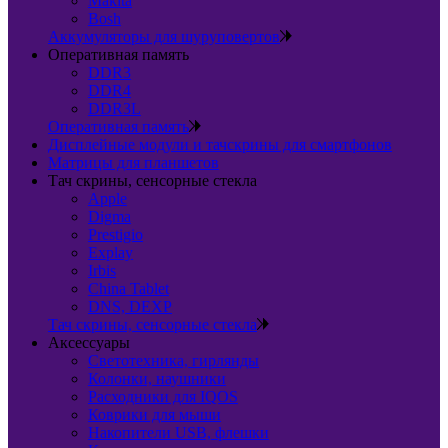
Makita
Bosh
Аккумуляторы для шуруповертов
Оперативная память
DDR3
DDR4
DDR3L
Оперативная память
Дисплейные модули и тачскрины для смартфонов
Матрицы для планшетов
Тач скрины, сенсорные стекла
Apple
Digma
Prestigio
Explay
Irbis
China Tablet
DNS, DEXP
Тач скрины, сенсорные стекла
Аксессуары
Светотехника, гирлянды
Колонки, наушники
Расходники для IQOS
Коврики для мыши
Накопители USB, флешки