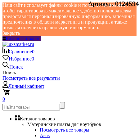
Артикул:
Артикул:
0124594
0124594
Наш сайт использует файлы cookie и похожие технологии,
чтобы гарантировать максимальное удобство пользователям,
предоставляя персонализированную информацию, запоминая
предпочтения в области маркетинга и продукции, а также
помогая получить правильную информацию.
Закрыть
Каталог товаров
Сравнение
0
Избранное
0
Поиск
Поиск
Посмотреть все результаты
Личный кабинет
0
Каталог товаров
Материнские платы для ноутбуков
Посмотреть все товары
Asus