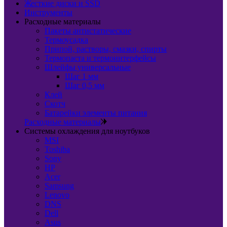
Жесткие диски и SSD
Инструменты
Расходные материалы
Пакеты антистатические
Термоусадка
Припой, растворы, смазки, спирты
Термопаста и термоинтерфейсы
Шлейфы универсальные
Шаг 1 мм
Шаг 0,5 мм
Клей
Скотч
Батарейки элементы питания
Расходные материалы
Системы охлаждения для ноутбуков
MSI
Toshiba
Sony
HP
Acer
Samsung
Lenovo
DNS
Dell
Asus