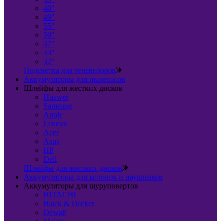
40"
49"
55"
50"
47"
43"
32"
Подсветка для телевизоров
Аккумуляторы для пылесосов
Шлейфы для жестких дисков
Huawei
Samsung
Apple
Lenovo
Acer
Asus
HP
Dell
Шлейфы для жестких дисков
Аккумуляторы для колонок и наушников
Аккумуляторы для шуруповертов
HITACHI
Black & Decker
Dewalt