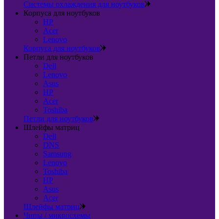
Системы охлаждения для ноутбуков
Корпуса для ноутбуков
HP
Acer
Lenovo
Корпуса для ноутбуков
Петли для ноутбуков
Dell
Lenovo
Asus
HP
Acer
Toshiba
Петли для ноутбуков
Шлейфы матриц
Dell
DNS
Samsung
Lenovo
Toshiba
HP
Asus
Acer
Шлейфы матриц
Чипы / микросхемы