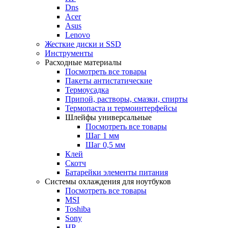
Dns
Acer
Asus
Lenovo
Жесткие диски и SSD
Инструменты
Расходные материалы
Посмотреть все товары
Пакеты антистатические
Термоусадка
Припой, растворы, смазки, спирты
Термопаста и термоинтерфейсы
Шлейфы универсальные
Посмотреть все товары
Шаг 1 мм
Шаг 0,5 мм
Клей
Скотч
Батарейки элементы питания
Системы охлаждения для ноутбуков
Посмотреть все товары
MSI
Toshiba
Sony
HP