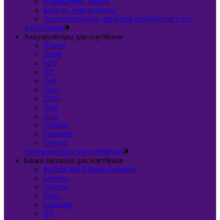
Клавиатуры, мыши
Кабели, переходники
Электропитание, фильтры удлинители и т.д
Аксессуары
Аккумуляторы для ноутбуков
Xiaomi
Apple
MSI
HP
Dell
Sony
DNS
Asus
Acer
Toshiba
Samsung
Lenovo
Аккумуляторы для ноутбуков
Блоки питания для ноутбуков
Кабеля для блоков питания
Lenovo
Toshiba
Sony
Samsung
HP