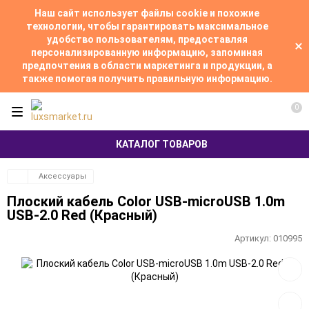
Наш сайт использует файлы cookie и похожие
технологии, чтобы гарантировать максимальное
удобство пользователям, предоставляя
персонализированную информацию, запоминая
предпочтения в области маркетинга и продукции, а
также помогая получить правильную информацию.
0
КАТАЛОГ ТОВАРОВ
Аксессуары
Плоский кабель Color USB-microUSB 1.0m
USB-2.0 Red (Красный)
Артикул:
010995
Добав
в
избра
Добав