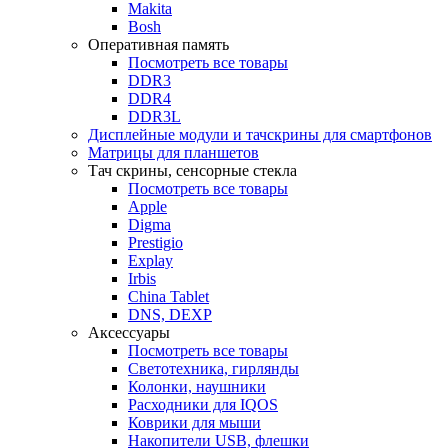
Makita
Bosh
Оперативная память
Посмотреть все товары
DDR3
DDR4
DDR3L
Дисплейные модули и тачскрины для смартфонов
Матрицы для планшетов
Тач скрины, сенсорные стекла
Посмотреть все товары
Apple
Digma
Prestigio
Explay
Irbis
China Tablet
DNS, DEXP
Аксессуары
Посмотреть все товары
Светотехника, гирлянды
Колонки, наушники
Расходники для IQOS
Коврики для мыши
Накопители USB, флешки