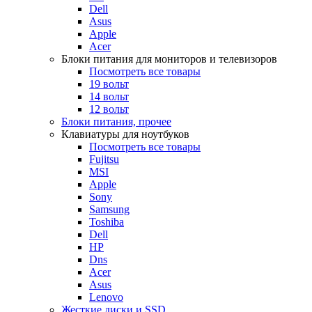
Dell
Asus
Apple
Acer
Блоки питания для мониторов и телевизоров
Посмотреть все товары
19 вольт
14 вольт
12 вольт
Блоки питания, прочее
Клавиатуры для ноутбуков
Посмотреть все товары
Fujitsu
MSI
Apple
Sony
Samsung
Toshiba
Dell
HP
Dns
Acer
Asus
Lenovo
Жесткие диски и SSD