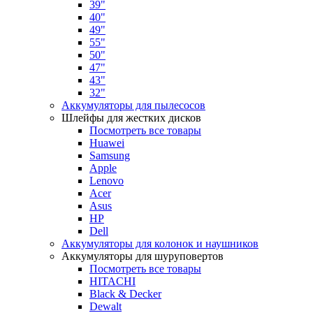
39"
40"
49"
55"
50"
47"
43"
32"
Аккумуляторы для пылесосов
Шлейфы для жестких дисков
Посмотреть все товары
Huawei
Samsung
Apple
Lenovo
Acer
Asus
HP
Dell
Аккумуляторы для колонок и наушников
Аккумуляторы для шуруповертов
Посмотреть все товары
HITACHI
Black & Decker
Dewalt