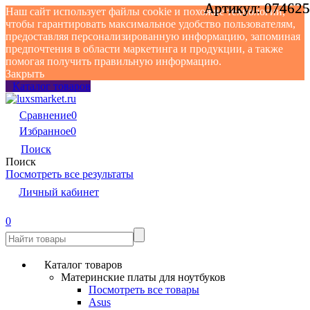
Артикул:
Артикул:
074625
074625
Наш сайт использует файлы cookie и похожие технологии,
чтобы гарантировать максимальное удобство пользователям,
предоставляя персонализированную информацию, запоминая
предпочтения в области маркетинга и продукции, а также
помогая получить правильную информацию.
Закрыть
Каталог товаров
Сравнение
0
Избранное
0
Поиск
Поиск
Посмотреть все результаты
Личный кабинет
0
Каталог товаров
Материнские платы для ноутбуков
Посмотреть все товары
Asus