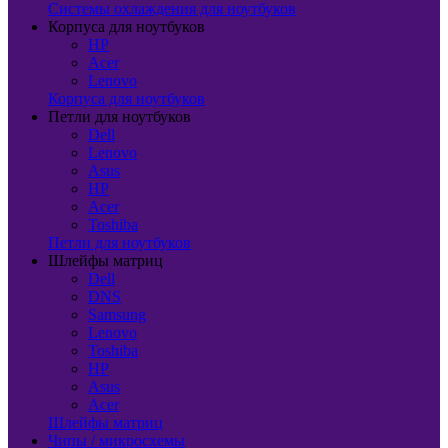
Системы охлаждения для ноутбуков
Корпуса для ноутбуков
HP
Acer
Lenovo
Корпуса для ноутбуков
Петли для ноутбуков
Dell
Lenovo
Asus
HP
Acer
Toshiba
Петли для ноутбуков
Шлейфы матриц
Dell
DNS
Samsung
Lenovo
Toshiba
HP
Asus
Acer
Шлейфы матриц
Чипы / микросхемы