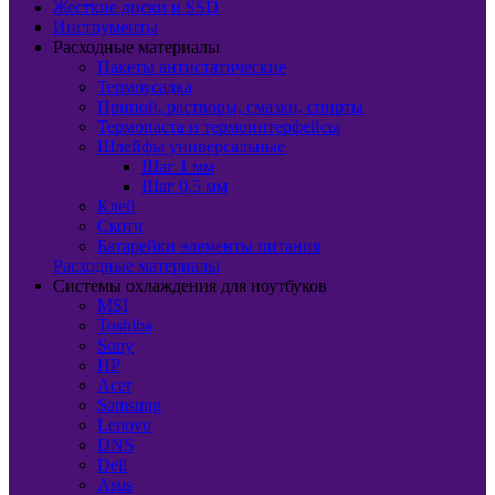
Жесткие диски и SSD
Инструменты
Расходные материалы
Пакеты антистатические
Термоусадка
Припой, растворы, смазки, спирты
Термопаста и термоинтерфейсы
Шлейфы универсальные
Шаг 1 мм
Шаг 0,5 мм
Клей
Скотч
Батарейки элементы питания
Расходные материалы
Системы охлаждения для ноутбуков
MSI
Toshiba
Sony
HP
Acer
Samsung
Lenovo
DNS
Dell
Asus