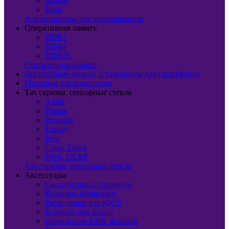
Makita
Bosh
Аккумуляторы для шуруповертов
Оперативная память
DDR3
DDR4
DDR3L
Оперативная память
Дисплейные модули и тачскрины для смартфонов
Матрицы для планшетов
Тач скрины, сенсорные стекла
Apple
Digma
Prestigio
Explay
Irbis
China Tablet
DNS, DEXP
Тач скрины, сенсорные стекла
Аксессуары
Светотехника, гирлянды
Колонки, наушники
Расходники для IQOS
Коврики для мыши
Накопители USB, флешки