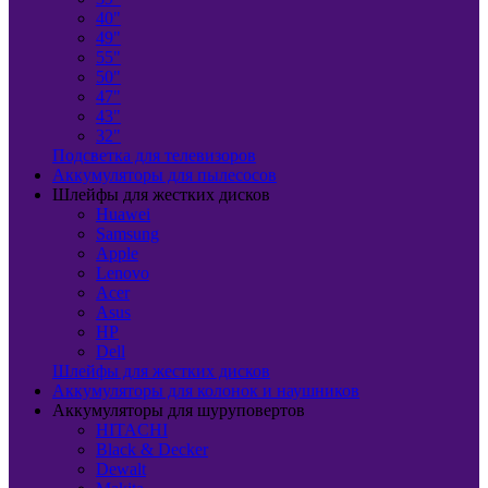
40"
49"
55"
50"
47"
43"
32"
Подсветка для телевизоров
Аккумуляторы для пылесосов
Шлейфы для жестких дисков
Huawei
Samsung
Apple
Lenovo
Acer
Asus
HP
Dell
Шлейфы для жестких дисков
Аккумуляторы для колонок и наушников
Аккумуляторы для шуруповертов
HITACHI
Black & Decker
Dewalt