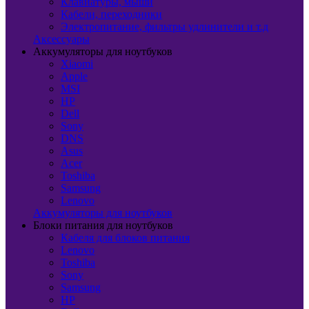
Клавиатуры, мыши
Кабели, переходники
Электропитание, фильтры удлинители и т.д
Аксессуары
Аккумуляторы для ноутбуков
Xiaomi
Apple
MSI
HP
Dell
Sony
DNS
Asus
Acer
Toshiba
Samsung
Lenovo
Аккумуляторы для ноутбуков
Блоки питания для ноутбуков
Кабеля для блоков питания
Lenovo
Toshiba
Sony
Samsung
HP