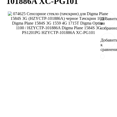
101886A XC-PG101
Добавит
в
избранн
Добавит
к
сравнен