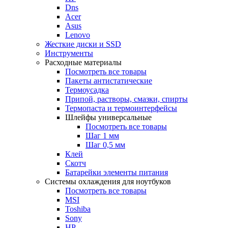
Dns
Acer
Asus
Lenovo
Жесткие диски и SSD
Инструменты
Расходные материалы
Посмотреть все товары
Пакеты антистатические
Термоусадка
Припой, растворы, смазки, спирты
Термопаста и термоинтерфейсы
Шлейфы универсальные
Посмотреть все товары
Шаг 1 мм
Шаг 0,5 мм
Клей
Скотч
Батарейки элементы питания
Системы охлаждения для ноутбуков
Посмотреть все товары
MSI
Toshiba
Sony
HP