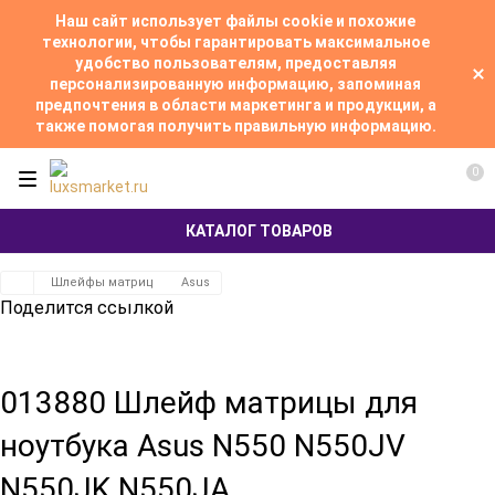
Наш сайт использует файлы cookie и похожие
технологии, чтобы гарантировать максимальное
удобство пользователям, предоставляя
персонализированную информацию, запоминая
предпочтения в области маркетинга и продукции, а
также помогая получить правильную информацию.
0
КАТАЛОГ ТОВАРОВ
Шлейфы матриц
Asus
Поделится ссылкой
013880 Шлейф матрицы для
ноутбука Asus N550 N550JV
N550JK N550JA