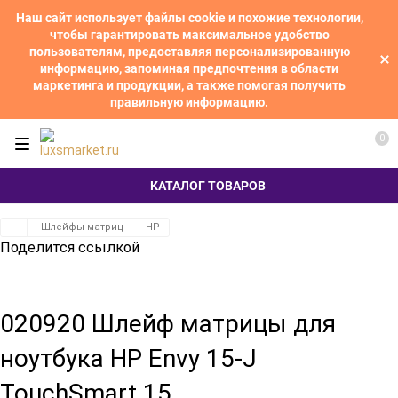
Наш сайт использует файлы cookie и похожие технологии,
чтобы гарантировать максимальное удобство
пользователям, предоставляя персонализированную
информацию, запоминая предпочтения в области
маркетинга и продукции, а также помогая получить
правильную информацию.
0
КАТАЛОГ ТОВАРОВ
Шлейфы матриц
HP
Поделится ссылкой
020920 Шлейф матрицы для
ноутбука HP Envy 15-J
TouchSmart 15