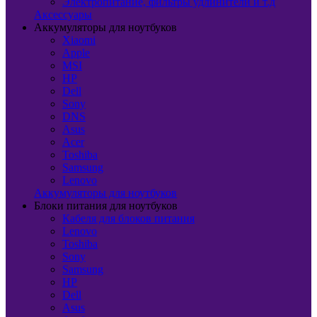
Электропитание, фильтры удлинители и т.д
Аксессуары
Аккумуляторы для ноутбуков
Xiaomi
Apple
MSI
HP
Dell
Sony
DNS
Asus
Acer
Toshiba
Samsung
Lenovo
Аккумуляторы для ноутбуков
Блоки питания для ноутбуков
Кабеля для блоков питания
Lenovo
Toshiba
Sony
Samsung
HP
Dell
Asus