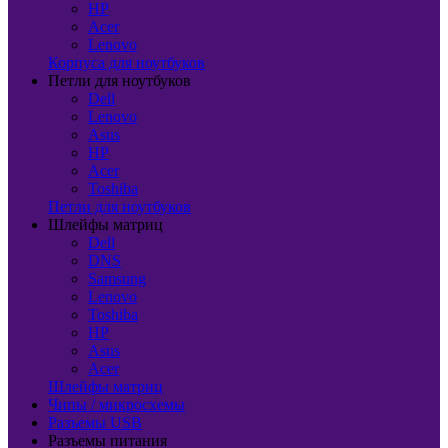
HP
Acer
Lenovo
Корпуса для ноутбуков
Петли для ноутбуков
Dell
Lenovo
Asus
HP
Acer
Toshiba
Петли для ноутбуков
Шлейфы матриц
Dell
DNS
Samsung
Lenovo
Toshiba
HP
Asus
Acer
Шлейфы матриц
Чипы / микросхемы
Разъемы USB
Разъемы питания