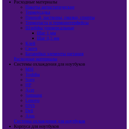
Расходные материалы
Пакеты антистатические
Термоусадка
Припой, растворы, смазки, спирты
Термопаста и термоинтерфейсы
Шлейфы универсальные
Шаг 1 мм
Шаг 0,5 мм
Клей
Скотч
Батарейки элементы питания
Расходные материалы
Системы охлаждения для ноутбуков
MSI
Toshiba
Sony
HP
Acer
Samsung
Lenovo
DNS
Dell
Asus
Системы охлаждения для ноутбуков
Корпуса для ноутбуков