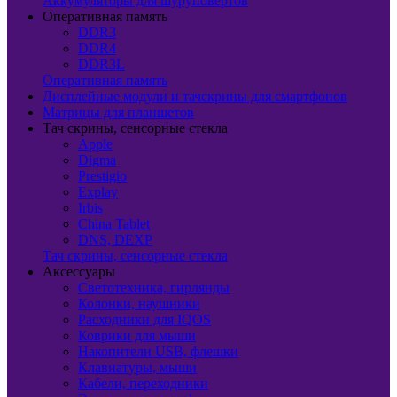
Аккумуляторы для шуруповертов
Оперативная память
DDR3
DDR4
DDR3L
Оперативная память
Дисплейные модули и тачскрины для смартфонов
Матрицы для планшетов
Тач скрины, сенсорные стекла
Apple
Digma
Prestigio
Explay
Irbis
China Tablet
DNS, DEXP
Тач скрины, сенсорные стекла
Аксессуары
Светотехника, гирлянды
Колонки, наушники
Расходники для IQOS
Коврики для мыши
Накопители USB, флешки
Клавиатуры, мыши
Кабели, переходники