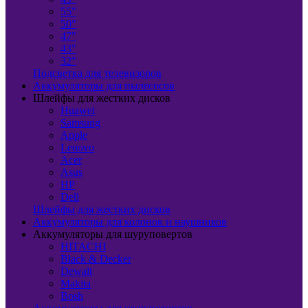
55"
50"
47"
43"
32"
Подсветка для телевизоров
Аккумуляторы для пылесосов
Шлейфы для жестких дисков
Huawei
Samsung
Apple
Lenovo
Acer
Asus
HP
Dell
Шлейфы для жестких дисков
Аккумуляторы для колонок и наушников
Аккумуляторы для шуруповертов
HITACHI
Black & Decker
Dewalt
Makita
Bosh