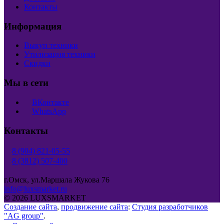
Контакты
Информация
Выкуп техники
Утилизация техники
Скидки
Мы в сети
ВКонтакте
WhatsApp
Контакты
8 (904) 821-05-55
8 (3812) 507-400
г.Омск, ул.Маршала Жукова 76
info@luxsmarket.ru
© 2026 LUXSMARKET
Создание сайта
,
продвижение сайта
:
Студия разработчиков
"AG group"
.