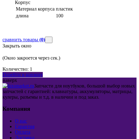
Корпус
Материал корпуса
пластик
длина
100
сравнить товары
(0)
Закрыть окно
(Окно закроется через
сек.)
Количество:
1
Перейти в корзину
наверх
Запчасти для ноутбуков, большой выбор новых
запчастей с гарантией: клавиатуры, аккумуляторы, матрицы,
кулеры, разъемы и т.д. в наличии и под заказ.
Компания
О нас
Гарантия
Оплата
Доставка