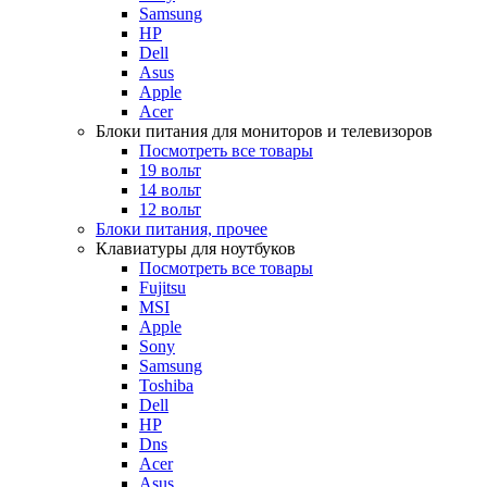
Samsung
HP
Dell
Asus
Apple
Acer
Блоки питания для мониторов и телевизоров
Посмотреть все товары
19 вольт
14 вольт
12 вольт
Блоки питания, прочее
Клавиатуры для ноутбуков
Посмотреть все товары
Fujitsu
MSI
Apple
Sony
Samsung
Toshiba
Dell
HP
Dns
Acer
Asus