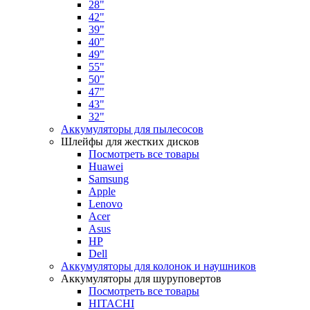
28"
42"
39"
40"
49"
55"
50"
47"
43"
32"
Аккумуляторы для пылесосов
Шлейфы для жестких дисков
Посмотреть все товары
Huawei
Samsung
Apple
Lenovo
Acer
Asus
HP
Dell
Аккумуляторы для колонок и наушников
Аккумуляторы для шуруповертов
Посмотреть все товары
HITACHI